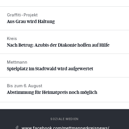
Graffiti-Projekt
Aus Grau wird Haltung
Aus Grau wird Haltung
Kreis
Nach Betrug: Azubis der Diakonie hoffen auf Hilfe
Nach Betrug: Azubis der Diakonie hoffen auf Hilfe
Mettmann
Spielplatz im Stadtwald wird aufgewertet
Spielplatz im Stadtwald wird aufgewertet
Bis zum 6. August
Abstimmung für Heimatpreis noch möglich
Abstimmung für Heimatpreis noch möglich
SOZIALE MEDIEN
www.facebook.com/mettmannerkreisnews/