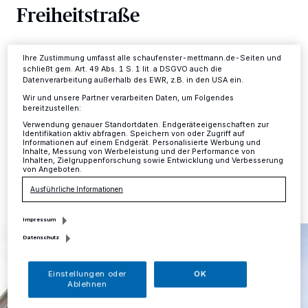
Freiheitstraße
ändern oder Ihre Einwilligung zu widerrufen, indem Sie auf den Link
Einstellungen oder Ablehnen am unteren Rand der Webseite klicken.
Ihre Einstellungen gelten innerhalb unseres Website. Weitere
Informationen finden Sie in unserer Datenschutzerklärung.
Mettmann
·
Mit dem Totensonntag und seiner
Ihre Zustimmung umfasst alle schaufenster-mettmann.de-Seiten und
Thematik geht das Kirchenjahr bald zu Ende. Aber nicht
schließt gem. Art. 49 Abs. 1 S. 1 lit. a DSGVO auch die
nur Abschied und Sterben bestimmen die Atmosphäre,
Datenverarbeitung außerhalb des EWR, z.B. in den USA ein.
sondern auch der Ausblick auf die Ewigkeit, die sich die
Wir und unsere Partner verarbeiten Daten, um Folgendes
Christen erhoffen.
bereitzustellen:
Verwendung genauer Standortdaten. Endgeräteeigenschaften zur
Identifikation aktiv abfragen. Speichern von oder Zugriff auf
Informationen auf einem Endgerät. Personalisierte Werbung und
Inhalte, Messung von Werbeleistung und der Performance von
21.11.2018 , 13:42 Uhr
Eine Minute Lesezeit
Inhalten, Zielgruppenforschung sowie Entwicklung und Verbesserung
von Angeboten.
Ausführliche Informationen
Impressum
Datenschutz
Einstellungen oder
OK
Ablehnen