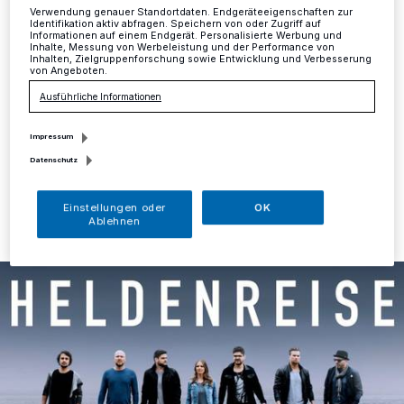
Verwendung genauer Standortdaten. Endgeräteeigenschaften zur
Identifikation aktiv abfragen. Speichern von oder Zugriff auf
Mettmann
·
Am Sonntag, 28. Oktober, gibt die Band
Informationen auf einem Endgerät. Personalisierte Werbung und
Inhalte, Messung von Werbeleistung und der Performance von
"Könige&Priester" in der Mettmanner Stadthalle ein
Inhalten, Zielgruppenforschung sowie Entwicklung und Verbesserung
Konzert. Diese christliche Band ist durch Auftritte,
von Angeboten.
sowie aus Rundfunk und Fernsehen deutschlandweit
Ausführliche Informationen
bekannt.
Impressum
Datenschutz
26.10.2018 , 15:43 Uhr
Eine Minute Lesezeit
Einstellungen oder
OK
Ablehnen