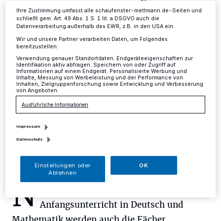
Ihre Zustimmung umfasst alle schaufenster-mettmann.de-Seiten und
Mettmann
·
Am kommenden Samstag, 29. September,
schließt gem. Art. 49 Abs. 1 S. 1 lit. a DSGVO auch die
von 14 bis 17 veranstaltet die Städtische Katholische
Datenverarbeitung außerhalb des EWR, z.B. in den USA ein.
Grundschule Neanderstraße ihren diesjährigen Tag der
Wir und unsere Partner verarbeiten Daten, um Folgendes
offenen Tür unter dem neuen Schulmotto "Bewahren
bereitzustellen:
und Bewegen".
Verwendung genauer Standortdaten. Endgeräteeigenschaften zur
Identifikation aktiv abfragen. Speichern von oder Zugriff auf
Informationen auf einem Endgerät. Personalisierte Werbung und
Inhalte, Messung von Werbeleistung und der Performance von
Inhalten, Zielgruppenforschung sowie Entwicklung und Verbesserung
von Angeboten.
27.09.2018 , 13:56 Uhr
Eine Minute Lesezeit
Ausführliche Informationen
Impressum
Datenschutz
Einstellungen oder
OK
Ablehnen
N
eben einem Einblick in den
Anfangsunterricht in Deutsch und
Mathematik werden auch die Fächer