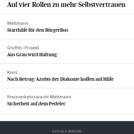
Auf vier Rollen zu mehr Selbstvertrauen
Mettmann
Starthilfe für den BürgerBus
Starthilfe für den BürgerBus
Graffiti-Projekt
Aus Grau wird Haltung
Aus Grau wird Haltung
Kreis
Nach Betrug: Azubis der Diakonie hoffen auf Hilfe
Nach Betrug: Azubis der Diakonie hoffen auf Hilfe
Kreisverkehrswacht Mettmann
Sicherheit auf dem Pedelec
Sicherheit auf dem Pedelec
SOZIALE MEDIEN