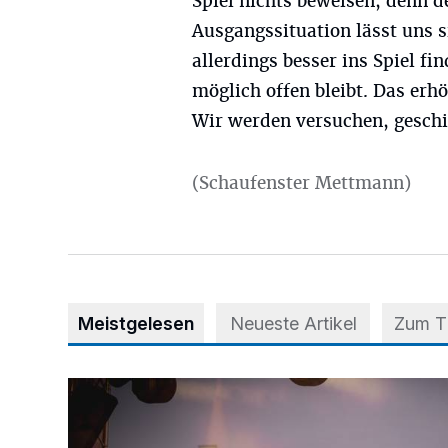
Spiel nichts beweisen, denn de
Ausgangssituation lässt uns s
allerdings besser ins Spiel fi
möglich offen bleibt. Das erh
Wir werden versuchen, gesch
(Schaufenster Mettmann)
Meistgelesen
Neueste Artikel
Zum 
Mehr als nur ein Festival