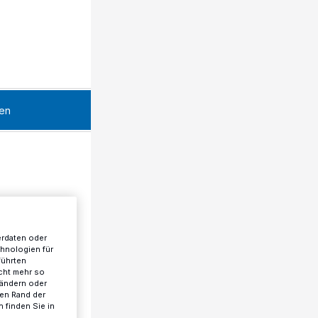
en
erdaten oder
chnologien für
führten
cht mehr so
 ändern oder
ren Rand der
 finden Sie in