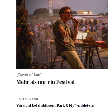
„Tower of Sun“
Mehr als nur ein Festival
Polizei warnt
Vorsicht bei dubiosen „Park & Fly“-Anbietern
Vorsicht bei dubiosen „Park & Fly“-Anbietern