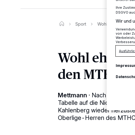
Ihre Zustim
DSGVO auch 
Wir und u
Sport
Wohl eher gering
Verwendung 
von oder Zu
Werbeleist
Verbesseru
Wohl eher g
Ausführlic
Impressu
den MTHC mo
Datensch
Mettmann
·
Nach der verpa
Tabelle auf die Nichtabstie
Kahlenberg wieder herzustel
Oberlige-Herren des MTHC