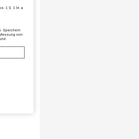
 1 S. 1 lit. a
n. Speichern
, Messung von
 und