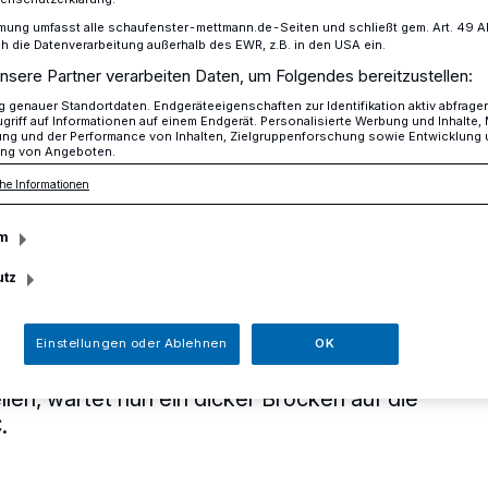
mung umfasst alle schaufenster-mettmann.de-Seiten und schließt gem. Art. 49 Abs.
die Datenverarbeitung außerhalb des EWR, z.B. in den USA ein.
nsere Partner verarbeiten Daten, um Folgendes bereitzustellen:
e Chancen für den MTHC morgen in Essen
genauer Standortdaten. Endgeräteeigenschaften zur Identifikation aktiv abfrage
griff auf Informationen auf einem Endgerät. Personalisierte Werbung und Inhalte
ung und der Performance von Inhalten, Zielgruppenforschung sowie Entwicklung
ng von Angeboten.
eringe Chancen für
he Informationen
m
rgen in Essen
utz
tzten Chance, den Anschluss in der
Einstellungen oder Ablehnen
OK
gsplätze beim direkten Konkurrenten
len, wartet nun ein dicker Brocken auf die
.