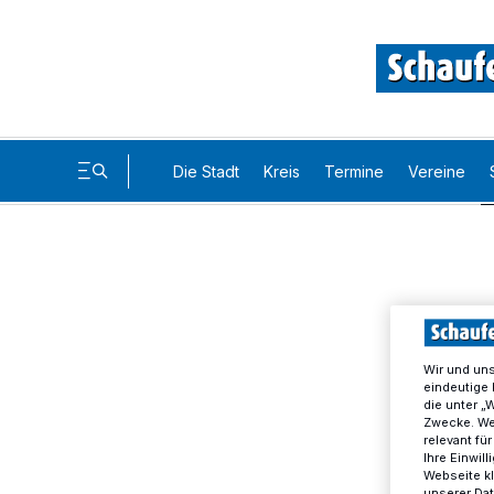
Die Stadt
Kreis
Termine
Vereine
Wir und un
eindeutige 
die unter „
Zwecke. Wen
relevant fü
Ihre Einwil
Webseite kl
unserer Da