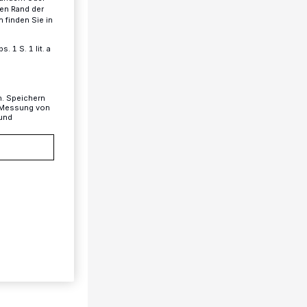
ren Rand der
 finden Sie in
 1 S. 1 lit. a
n. Speichern
, Messung von
 und