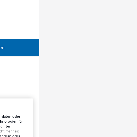
en
erdaten oder
chnologien für
führten
cht mehr so
 ändern oder