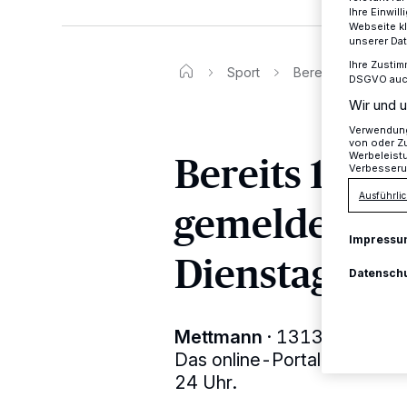
Ihre Einwil
Webseite kl
unserer Da
Ihre Zustim
Sport
Bereits 1313 Start
DSGVO auch 
Wir und u
Verwendung 
von oder Zu
Bereits 1313 
Werbeleist
Verbesseru
Ausführlic
gemeldet - Fr
Impressu
Dienstag
Datensch
Mettmann
·
1313 Läufer zäh
Das online-Portal für letz
24 Uhr.