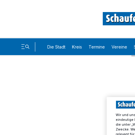
Die Stadt
Kreis
Termine
Vereine
Wir und un
eindeutige 
die unter „
Zwecke. Wen
relevant fü