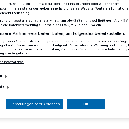
ligung zu widerrufen, indem Sie auf den Link Einstellungen oder Ablehnen am unte
icken. Ihre Einstellungen gelten innerhalb unseres Website. Weitere Informationen
tenschutzerklärung.
mung umfasst alle schaufenster-mettmann.de-Seiten und schließt gem. Art. 49 Abs.
er sind gemeldet - Frist noch bis Dienstag
die Datenverarbeitung außerhalb des EWR, z.B. in den USA ein.
nsere Partner verarbeiten Daten, um Folgendes bereitzustellen:
genauer Standortdaten. Endgeräteeigenschaften zur Identifikation aktiv abfrage
griff auf Informationen auf einem Endgerät. Personalisierte Werbung und Inhalte
Starter sind
ung und der Performance von Inhalten, Zielgruppenforschung sowie Entwicklung
ng von Angeboten.
he Informationen
ist noch bis
m
utz
Einstellungen oder Ablehnen
OK
lt der 10. Mettmanner Bachlauf bereits.
te Nachmeldungen schließt am Dienstag um