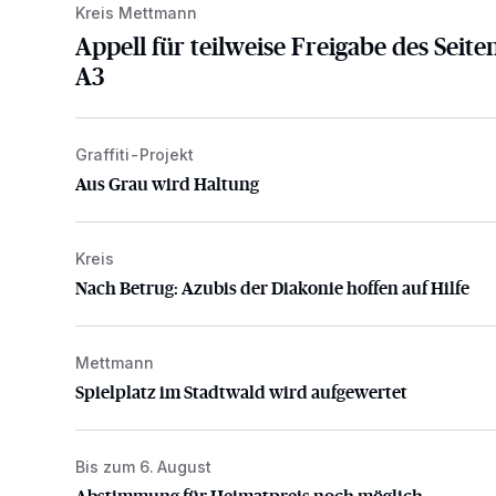
Kreis Mettmann
Appell für teilweise Freigabe des Seite
A3
Graffiti-Projekt
Aus Grau wird Haltung
Aus Grau wird Haltung
Kreis
Nach Betrug: Azubis der Diakonie hoffen auf Hilfe
Nach Betrug: Azubis der Diakonie hoffen auf Hilfe
Mettmann
Spielplatz im Stadtwald wird aufgewertet
Spielplatz im Stadtwald wird aufgewertet
Bis zum 6. August
Abstimmung für Heimatpreis noch möglich
Abstimmung für Heimatpreis noch möglich