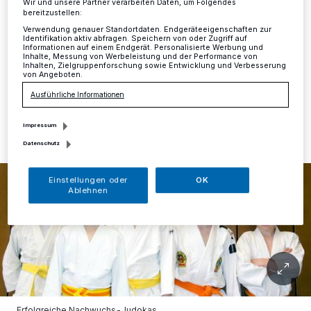
Mettmann
·
Bei den Kreismeisterschaften der U12 und
Wir und unsere Partner verarbeiten Daten, um Folgendes
U15 in Solingen drängten sich die Nachwuchs-
bereitzustellen:
Judokas von me-sport wieder eindrucksvoll nach
Verwendung genauer Standortdaten. Endgeräteeigenschaften zur
Identifikation aktiv abfragen. Speichern von oder Zugriff auf
vorne.
Informationen auf einem Endgerät. Personalisierte Werbung und
Inhalte, Messung von Werbeleistung und der Performance von
Inhalten, Zielgruppenforschung sowie Entwicklung und Verbesserung
von Angeboten.
Ausführliche Informationen
04.05.2015 , 15:40 Uhr
Eine Minute Lesezeit
Impressum
Datenschutz
Einstellungen oder
OK
Ablehnen
Erfolgreiche Nachwuchs-Judokas.