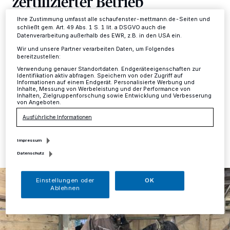
zertifizierter Betrieb
Informationen finden Sie in unserer Datenschutzerklärung.
Ihre Zustimmung umfasst alle schaufenster-mettmann.de-Seiten und
Kreis
·
Das Wildgehege im Neandertal darf sich jetzt
schließt gem. Art. 49 Abs. 1 S. 1 lit. a DSGVO auch die
Datenverarbeitung außerhalb des EWR, z.B. in den USA ein.
offiziell als bio-zertifizierter Betrieb bezeichnen. 2018
haben die Mitarbeiter des Wildgeheges damit
Wir und unsere Partner verarbeiten Daten, um Folgendes
begonnen, umzustellen. Im Vergleich zu anderen
bereitzustellen:
Betrieben mussten die Hegemeister nicht so viel
Verwendung genauer Standortdaten. Endgeräteeigenschaften zur
Identifikation aktiv abfragen. Speichern von oder Zugriff auf
ändern.
Informationen auf einem Endgerät. Personalisierte Werbung und
Inhalte, Messung von Werbeleistung und der Performance von
Inhalten, Zielgruppenforschung sowie Entwicklung und Verbesserung
von Angeboten.
Ausführliche Informationen
01.02.2021 , 12:10 Uhr
Eine Minute Lesezeit
Impressum
Datenschutz
Einstellungen oder
OK
Ablehnen