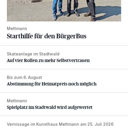
Mettmann
Starthilfe für den BürgerBus
Skateanlage im Stadtwald
Auf vier Rollen zu mehr Selbstvertrauen
Auf vier Rollen zu mehr Selbstvertrauen
Bis zum 6. August
Abstimmung für Heimatpreis noch möglich
Abstimmung für Heimatpreis noch möglich
Mettmann
Spielplatz im Stadtwald wird aufgewertet
Spielplatz im Stadtwald wird aufgewertet
Vernissage im Kunsthaus Mettmann am 25. Juli 2026
Zwischen Farben und Begegnungen