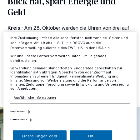
Blick hat, spart Energie und
Anzeigen möglicherweise nicht mehr so relevant für Sie. Sie können
Geld
dieses Menü jederzeit wieder aufrufen, um Ihre Einstellungen zu
ändern oder Ihre Einwilligung zu widerrufen, indem Sie auf den Link
Einstellungen oder Ablehnen am unteren Rand der Webseite klicken.
Ihre Einstellungen gelten innerhalb unseres Website. Weitere
Kreis
·
Am 28. Oktober werden die Uhren von drei auf
Informationen finden Sie in unserer Datenschutzerklärung.
zwei Uhr zurückgestellt. Während viele technische
Ihre Zustimmung umfasst alle schaufenster-mettmann.de-Seiten und
Geräte die Umstellung längst automatisch vollziehen,
schließt gem. Art. 49 Abs. 1 S. 1 lit. a DSGVO auch die
sollte die Zeitschaltuhr der Heizungsanlage auf jeden
Datenverarbeitung außerhalb des EWR, z.B. in den USA ein.
Fall überprüft werden.
Wir und unsere Partner verarbeiten Daten, um Folgendes
bereitzustellen:
Verwendung genauer Standortdaten. Endgeräteeigenschaften zur
Identifikation aktiv abfragen. Speichern von oder Zugriff auf
Informationen auf einem Endgerät. Personalisierte Werbung und
24.10.2018 , 08:54 Uhr
Eine Minute Lesezeit
Inhalte, Messung von Werbeleistung und der Performance von
Inhalten, Zielgruppenforschung sowie Entwicklung und Verbesserung
von Angeboten.
Ausführliche Informationen
Impressum
Datenschutz
Einstellungen oder
OK