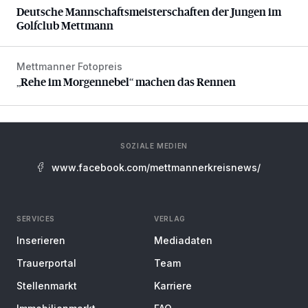
Deutsche Mannschaftsmeisterschaften der Jungen im
Golfclub Mettmann
Mettmanner Fotopreis
„Rehe im Morgennebel“ machen das Rennen
„Rehe im Morgennebel“ machen das Rennen
SOZIALE MEDIEN
www.facebook.com/mettmannerkreisnews/
SERVICES
VERLAG
Inserieren
Mediadaten
Trauerportal
Team
Stellenmarkt
Karriere