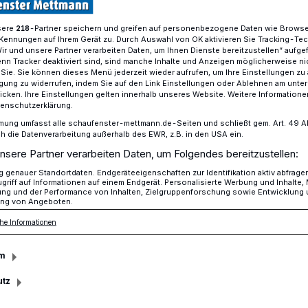
sere
-Partner speichern und greifen auf personenbezogene Daten wie Brows
218
Kennungen auf Ihrem Gerät zu. Durch Auswahl von OK aktivieren Sie Tracking-Te
Wir und unsere Partner verarbeiten Daten, um Ihnen Dienste bereitzustellen“ aufge
ässler!
n Tracker deaktiviert sind, sind manche Inhalte und Anzeigen möglicherweise ni
r Sie. Sie können dieses Menü jederzeit wieder aufrufen, um Ihre Einstellungen zu
ligung zu widerrufen, indem Sie auf den Link Einstellungen oder Ablehnen am unte
icken. Ihre Einstellungen gelten innerhalb unseres Website. Weitere Informationen
eb gesucht
tenschutzerklärung.
mung umfasst alle schaufenster-mettmann.de-Seiten und schließt gem. Art. 49 Abs.
r Achtklässler!
die Datenverarbeitung außerhalb des EWR, z.B. in den USA ein.
nsere Partner verarbeiten Daten, um Folgendes bereitzustellen:
genauer Standortdaten. Endgeräteeigenschaften zur Identifikation aktiv abfrage
griff auf Informationen auf einem Endgerät. Personalisierte Werbung und Inhalte
n Schulen im Kreis Mettmann nehmen am
ung und der Performance von Inhalten, Zielgruppenforschung sowie Entwicklung
ng von Angeboten.
uss ohne Anschluss" teil. Ziel dieser
he Informationen
ang von der Schule in den Beruf zu
m
utz