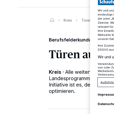
Wir und un
eindeutige 
die unter „
Kreis
Türen auf für Achtkl
Zwecke. Wen
relevant fü
Ihre Einwil
Webseite kl
Berufsfelderkundung: Betri
unserer Da
Ihre Zustim
Türen auf fü
DSGVO auch 
Wir und u
Verwendung 
von oder Zu
Kreis
·
Alle weiterführende
Werbeleist
Verbesseru
Landesprogramm "Kein Abschl
Ausführlic
Initiative ist es, den Überg
optimieren.
Impressu
Datensch