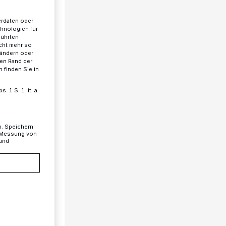
erdaten oder
chnologien für
führten
cht mehr so
 ändern oder
ren Rand der
 finden Sie in
 1 S. 1 lit. a
n. Speichern
, Messung von
 und