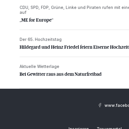
CDU, SPD, FDP, Grüne, Linke und Piraten rufen mit ein
„ME for Europe“
auf
„ME for Europe“
Der 65. Hochzeitstag
Hildegard und Heinz Friedel feiern Eiserne Hochzeit
Hildegard und Heinz Friedel feiern Eiserne Hochzeit
Aktuelle Wetterlage
Bei Gewitter raus aus dem Naturfreibad
Bei Gewitter raus aus dem Naturfreibad
www.facebo
Inserieren
Trauerportal