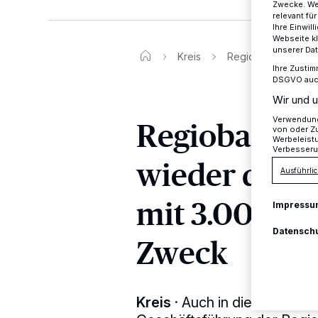
Zwecke. Wen
relevant fü
Ihre Einwil
Webseite kl
unserer Da
Kreis
Regiobahner unters
Ihre Zustim
DSGVO auch 
Wir und u
Regiobahner
Verwendung 
von oder Zu
Werbeleist
Verbesseru
wieder die A
Ausführlic
mit 3.000 Eu
Impressu
Datensch
Zweck
Kreis
·
Auch in diesem Jahr