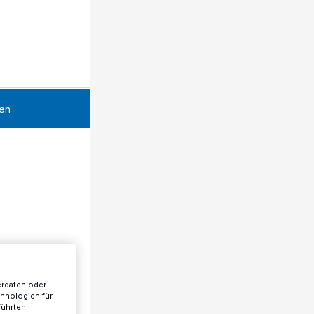
en
erdaten oder
chnologien für
führten