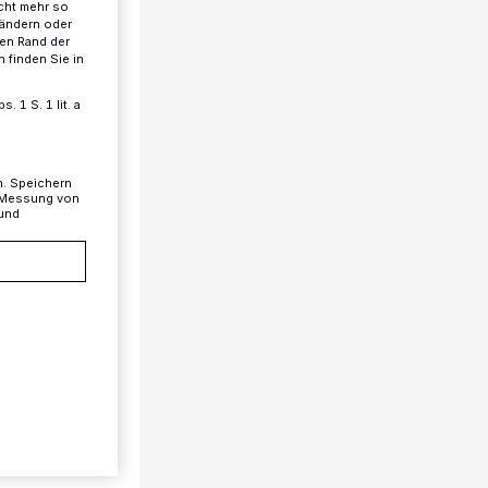
cht mehr so
 ändern oder
ren Rand der
 finden Sie in
Zweck
 1 S. 1 lit. a
n. Speichern
, Messung von
 und