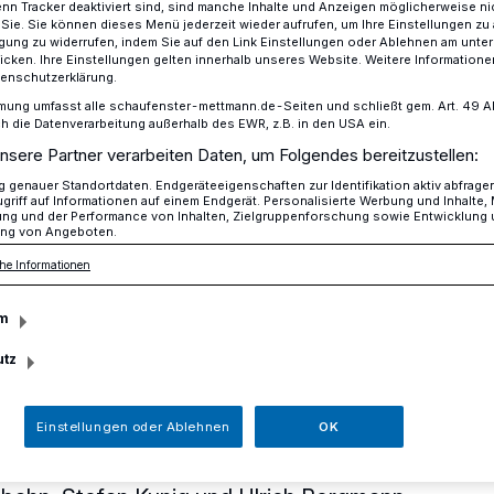
n Tracker deaktiviert sind, sind manche Inhalte und Anzeigen möglicherweise ni
r Sie. Sie können dieses Menü jederzeit wieder aufrufen, um Ihre Einstellungen zu
ligung zu widerrufen, indem Sie auf den Link Einstellungen oder Ablehnen am unte
icken. Ihre Einstellungen gelten innerhalb unseres Website. Weitere Informationen
tenschutzerklärung.
tützen wieder die Aktion Lichtblicke mit 3.000 Euro für den guten 
mung umfasst alle schaufenster-mettmann.de-Seiten und schließt gem. Art. 49 Abs.
die Datenverarbeitung außerhalb des EWR, z.B. in den USA ein.
nsere Partner verarbeiten Daten, um Folgendes bereitzustellen:
 unterstützen
genauer Standortdaten. Endgeräteeigenschaften zur Identifikation aktiv abfrage
griff auf Informationen auf einem Endgerät. Personalisierte Werbung und Inhalte
ung und der Performance von Inhalten, Zielgruppenforschung sowie Entwicklung
ng von Angeboten.
ktion Lichtblicke
he Informationen
ro für den guten
m
utz
Einstellungen oder Ablehnen
OK
 wurde wieder ein Scheck durch die