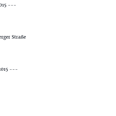
015 ---
rger Straße
2015 ---