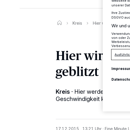
Webseite kl
unserer Da
Ihre Zustim
DSGVO auch 
Kreis
Hier wird nächste 
Wir und u
Verwendung 
von oder Zu
Werbeleist
Verbesseru
Hier wird n
Ausführlic
geblitzt
Impressu
Datensch
Kreis
·
Hier werden die Krei
Geschwindigkeit kontrollier
17.12.2015 , 13:21 Uhr
Eine Minute 