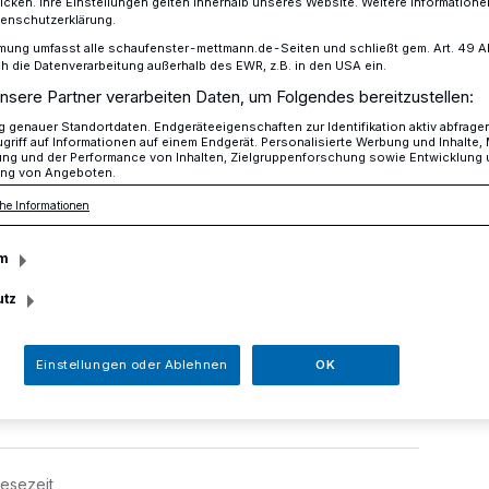
icken. Ihre Einstellungen gelten innerhalb unseres Website. Weitere Informationen
tenschutzerklärung.
mung umfasst alle schaufenster-mettmann.de-Seiten und schließt gem. Art. 49 Abs.
die Datenverarbeitung außerhalb des EWR, z.B. in den USA ein.
Woche geblitzt
nsere Partner verarbeiten Daten, um Folgendes bereitzustellen:
genauer Standortdaten. Endgeräteeigenschaften zur Identifikation aktiv abfrage
griff auf Informationen auf einem Endgerät. Personalisierte Werbung und Inhalte
ung und der Performance von Inhalten, Zielgruppenforschung sowie Entwicklung
ng von Angeboten.
ächste Woche
he Informationen
m
utz
spolizei und der Kreis Mettmann die
Einstellungen oder Ablehnen
OK
en:
Lesezeit