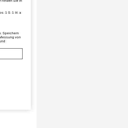
 finden Sie in
 1 S. 1 lit. a
n. Speichern
, Messung von
 und