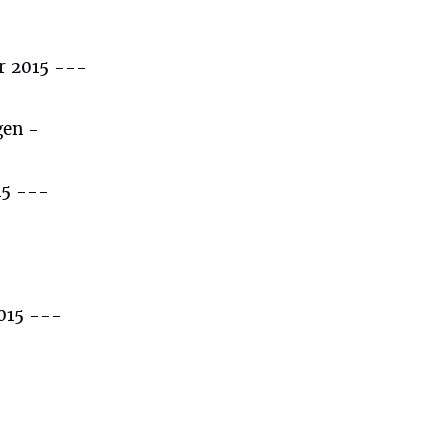
r 2015 ---
gen -
15 ---
015 ---