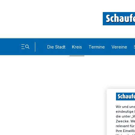
Die Stadt
Kreis
Termine
Vereine
Wir und un
eindeutige 
die unter „
Zwecke. Wen
relevant fü
Ihre Einwil