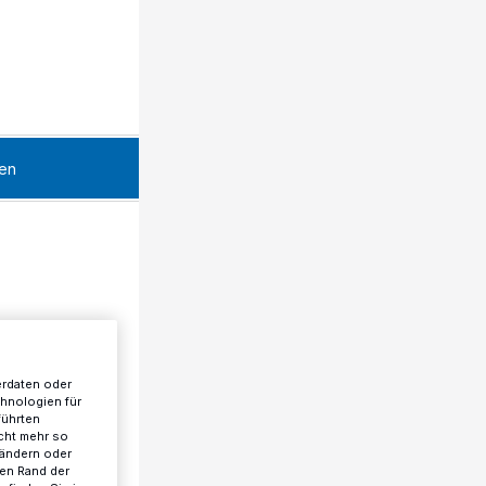
en
erdaten oder
chnologien für
führten
cht mehr so
 ändern oder
ren Rand der