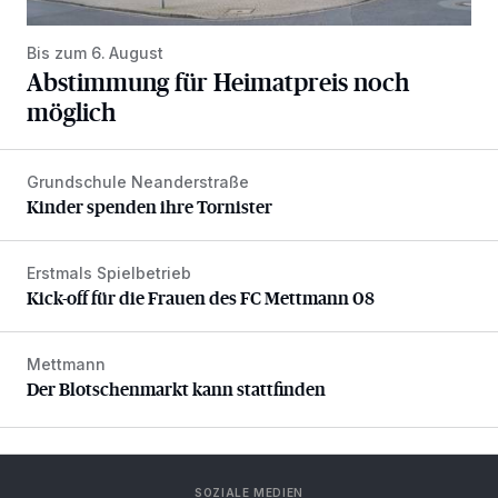
Bis zum 6. August
Abstimmung für Heimatpreis noch
möglich
Grundschule Neanderstraße
Kinder spenden ihre Tornister
Kinder spenden ihre Tornister
Erstmals Spielbetrieb
Kick-off für die Frauen des FC Mettmann 08
Kick-off für die Frauen des FC Mettmann 08
Mettmann
Der Blotschenmarkt kann stattfinden
Der Blotschenmarkt kann stattfinden
SOZIALE MEDIEN