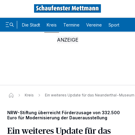
Die Stadt
Kreis
Termine
Vereine
Sport
Karr
Kreis
Ein weiteres Update für das Neanderthal-Museum
NRW-Stiftung überreicht Förderzusage von 332.500
Euro für Modernisierung der Dauerausstellung
Wir und unsere
-Partner speichern und greifen auf
218
personenbezogene Daten wie Browserdaten oder eindeutige
Ein weiteres Update für das
Kennungen auf Ihrem Gerät zu. Durch Auswahl von OK aktivieren Sie