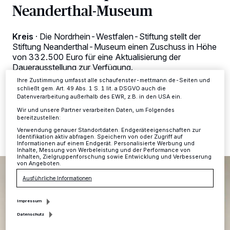
Tracking-Technologien für die unter „Wir und unsere Partner
Neanderthal-Museum
verarbeiten Daten, um Ihnen Dienste bereitzustellen“ aufgeführten
Zwecke. Wenn Tracker deaktiviert sind, sind manche Inhalte und
Anzeigen möglicherweise nicht mehr so relevant für Sie. Sie können
dieses Menü jederzeit wieder aufrufen, um Ihre Einstellungen zu
Kreis
·
Die Nordrhein-Westfalen-Stiftung stellt der
ändern oder Ihre Einwilligung zu widerrufen, indem Sie auf den Link
Stiftung Neanderthal-Museum einen Zuschuss in Höhe
Einstellungen oder Ablehnen am unteren Rand der Webseite klicken.
von 332.500 Euro für eine Aktualisierung der
Ihre Einstellungen gelten innerhalb unseres Website. Weitere
Dauerausstellung zur Verfügung.
Informationen finden Sie in unserer Datenschutzerklärung.
Ihre Zustimmung umfasst alle schaufenster-mettmann.de-Seiten und
schließt gem. Art. 49 Abs. 1 S. 1 lit. a DSGVO auch die
Datenverarbeitung außerhalb des EWR, z.B. in den USA ein.
18.12.2015 , 19:13 Uhr
2 Minuten Lesezeit
Wir und unsere Partner verarbeiten Daten, um Folgendes
bereitzustellen:
Verwendung genauer Standortdaten. Endgeräteeigenschaften zur
Identifikation aktiv abfragen. Speichern von oder Zugriff auf
Informationen auf einem Endgerät. Personalisierte Werbung und
Inhalte, Messung von Werbeleistung und der Performance von
Inhalten, Zielgruppenforschung sowie Entwicklung und Verbesserung
von Angeboten.
Ausführliche Informationen
Impressum
Datenschutz