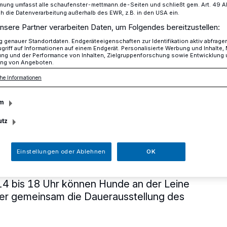
mung umfasst alle schaufenster-mettmann.de-Seiten und schließt gem. Art. 49 Abs.
die Datenverarbeitung außerhalb des EWR, z.B. in den USA ein.
nsere Partner verarbeiten Daten, um Folgendes bereitzustellen:
anderthal Museum
genauer Standortdaten. Endgeräteeigenschaften zur Identifikation aktiv abfrage
griff auf Informationen auf einem Endgerät. Personalisierte Werbung und Inhalte
ung und der Performance von Inhalten, Zielgruppenforschung sowie Entwicklung
ng von Angeboten.
erausstellung
he Informationen
im Neanderthal
m
utz
Einstellungen oder Ablehnen
OK
am Freitag, 6. Januar, im Neanderthal
4 bis 18 Uhr können Hunde an der Leine
ter gemeinsam die Dauerausstellung des