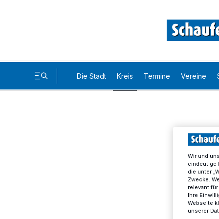
Die Stadt
Kreis
Termine
Vereine
Wir und un
eindeutige 
die unter „
Zwecke. Wen
relevant fü
Ihre Einwil
Webseite kl
unserer Da