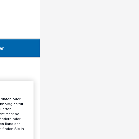
en
erdaten oder
chnologien für
führten
cht mehr so
 ändern oder
ren Rand der
 finden Sie in