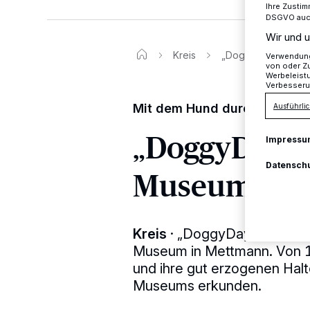
Ihre Zustim
DSGVO auch 
Wir und u
Kreis
„DoggyDay“ im Ne
Verwendung 
von oder Zu
Werbeleist
Verbesseru
Mit dem Hund durch die Dau
Ausführlic
„DoggyDay“ 
Impressu
Datensch
Museum
Kreis
·
„DoggyDay“ heißt es 
Museum in Mettmann. Von 1
und ihre gut erzogenen Hal
Museums erkunden.