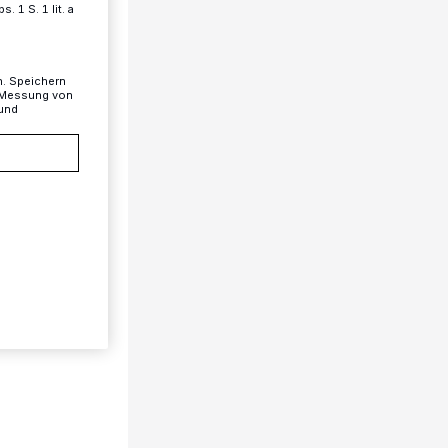
 1 S. 1 lit. a
n. Speichern
, Messung von
 und