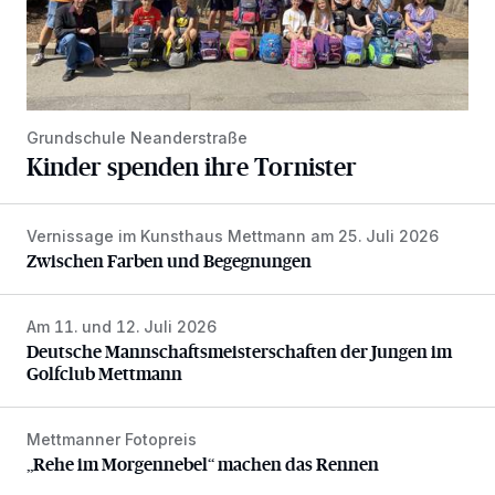
Grundschule Neanderstraße
Kinder spenden ihre Tornister
Vernissage im Kunsthaus Mettmann am 25. Juli 2026
Zwischen Farben und Begegnungen
Zwischen Farben und Begegnungen
Am 11. und 12. Juli 2026
Deutsche Mannschaftsmeisterschaften der Jungen im Gol
Deutsche Mannschaftsmeisterschaften der Jungen im
Golfclub Mettmann
Mettmanner Fotopreis
„Rehe im Morgennebel“ machen das Rennen
„Rehe im Morgennebel“ machen das Rennen