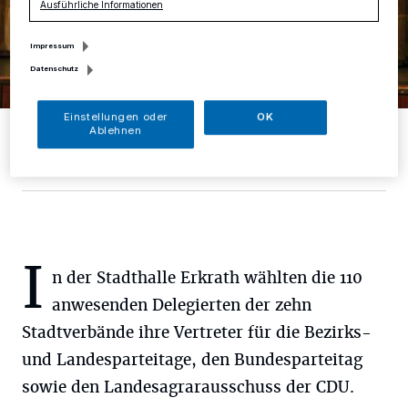
Ausführliche Informationen
Impressum
Datenschutz
Einstellungen oder
OK
Auf dem CDU-Parteitag fordert Kreisvorsitzender Jan Heinisch
Ablehnen
intelligent geplante und umgesetzte Umweltspuren.
Foto: Kreis CDU
I
n der Stadthalle Erkrath wählten die 110
anwesenden Delegierten der zehn
Stadtverbände ihre Vertreter für die Bezirks-
und Landesparteitage, den Bundesparteitag
sowie den Landesagrarausschuss der CDU.