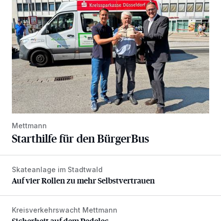
Mettmann
Starthilfe für den BürgerBus
Skateanlage im Stadtwald
Auf vier Rollen zu mehr Selbstvertrauen
Auf vier Rollen zu mehr Selbstvertrauen
Kreisverkehrswacht Mettmann
Sicherheit auf dem Pedelec
Sicherheit auf dem Pedelec