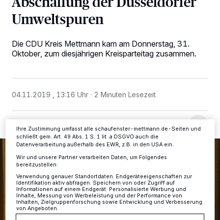
Abschaffung der Düsseldorfer
Umweltspuren
Wir und unsere
-Partner speichern und greifen auf
218
personenbezogene Daten wie Browserdaten oder eindeutige
Die CDU Kreis Mettmann kam am Donnerstag, 31.
Kennungen auf Ihrem Gerät zu. Durch Auswahl von OK aktivieren Sie
Oktober, zum diesjährigen Kreisparteitag zusammen.
Tracking-Technologien für die unter „Wir und unsere Partner
verarbeiten Daten, um Ihnen Dienste bereitzustellen“ aufgeführten
Zwecke. Wenn Tracker deaktiviert sind, sind manche Inhalte und
Anzeigen möglicherweise nicht mehr so relevant für Sie. Sie können
dieses Menü jederzeit wieder aufrufen, um Ihre Einstellungen zu
ändern oder Ihre Einwilligung zu widerrufen, indem Sie auf den Link
04.11.2019 , 13:16 Uhr
2 Minuten Lesezeit
Einstellungen oder Ablehnen am unteren Rand der Webseite klicken.
Ihre Einstellungen gelten innerhalb unseres Website. Weitere
Informationen finden Sie in unserer Datenschutzerklärung.
Ihre Zustimmung umfasst alle schaufenster-mettmann.de-Seiten und
schließt gem. Art. 49 Abs. 1 S. 1 lit. a DSGVO auch die
Datenverarbeitung außerhalb des EWR, z.B. in den USA ein.
Wir und unsere Partner verarbeiten Daten, um Folgendes
bereitzustellen:
Verwendung genauer Standortdaten. Endgeräteeigenschaften zur
Identifikation aktiv abfragen. Speichern von oder Zugriff auf
Informationen auf einem Endgerät. Personalisierte Werbung und
Inhalte, Messung von Werbeleistung und der Performance von
Inhalten, Zielgruppenforschung sowie Entwicklung und Verbesserung
von Angeboten.