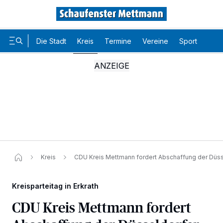
Die Stadt
Kreis
Termine
Vereine
Sport
Karr
Kreis
CDU Kreis Mettmann fordert Abschaffung der Düs
Kreisparteitag in Erkrath
CDU Kreis Mettmann fordert