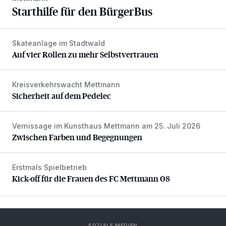
Starthilfe für den BürgerBus
Skateanlage im Stadtwald
Auf vier Rollen zu mehr Selbstvertrauen
Auf vier Rollen zu mehr Selbstvertrauen
Kreisverkehrswacht Mettmann
Sicherheit auf dem Pedelec
Sicherheit auf dem Pedelec
Vernissage im Kunsthaus Mettmann am 25. Juli 2026
Zwischen Farben und Begegnungen
Zwischen Farben und Begegnungen
Erstmals Spielbetrieb
Kick-off für die Frauen des FC Mettmann 08
Kick-off für die Frauen des FC Mettmann 08
SOZIALE MEDIEN