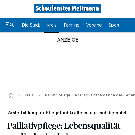
Die Stadt
Kreis
Termine
Vereine
Sport
Karr
Kreis
Palliativpflege: Lebensqualität am Ende des Lebe
Weiterbildung für Pflegefachkräfte erfolgreich beendet
Palliativpflege: Lebensqualität