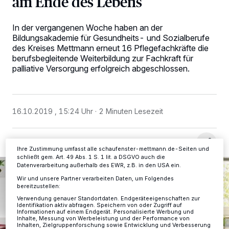
am Ende des Lebens
In der vergangenen Woche haben an der
Bildungsakademie für Gesundheits- und Sozialberufe
Wir und unsere
-Partner speichern und greifen auf
218
des Kreises Mettmann erneut 16 Pflegefachkräfte die
personenbezogene Daten wie Browserdaten oder eindeutige
berufsbegleitende Weiterbildung zur Fachkraft für
Kennungen auf Ihrem Gerät zu. Durch Auswahl von OK aktivieren Sie
palliative Versorgung erfolgreich abgeschlossen.
Tracking-Technologien für die unter „Wir und unsere Partner
verarbeiten Daten, um Ihnen Dienste bereitzustellen“ aufgeführten
Zwecke. Wenn Tracker deaktiviert sind, sind manche Inhalte und
Anzeigen möglicherweise nicht mehr so relevant für Sie. Sie können
dieses Menü jederzeit wieder aufrufen, um Ihre Einstellungen zu
16.10.2019 , 15:24 Uhr
2 Minuten Lesezeit
ändern oder Ihre Einwilligung zu widerrufen, indem Sie auf den Link
Einstellungen oder Ablehnen am unteren Rand der Webseite klicken.
Ihre Einstellungen gelten innerhalb unseres Website. Weitere
Informationen finden Sie in unserer Datenschutzerklärung.
Ihre Zustimmung umfasst alle schaufenster-mettmann.de-Seiten und
schließt gem. Art. 49 Abs. 1 S. 1 lit. a DSGVO auch die
Datenverarbeitung außerhalb des EWR, z.B. in den USA ein.
Wir und unsere Partner verarbeiten Daten, um Folgendes
bereitzustellen:
Verwendung genauer Standortdaten. Endgeräteeigenschaften zur
Identifikation aktiv abfragen. Speichern von oder Zugriff auf
Informationen auf einem Endgerät. Personalisierte Werbung und
Inhalte, Messung von Werbeleistung und der Performance von
Inhalten, Zielgruppenforschung sowie Entwicklung und Verbesserung