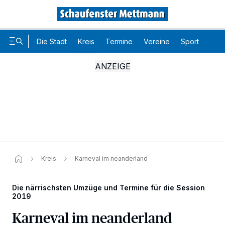
Die Stadt
Kreis
Termine
Vereine
Sport
Karr
Kreis
Karneval im neanderland
Die närrischsten Umzüge und Termine für die Session
2019
Karneval im neanderland
Wir und unsere
-Partner speichern und greifen auf
218