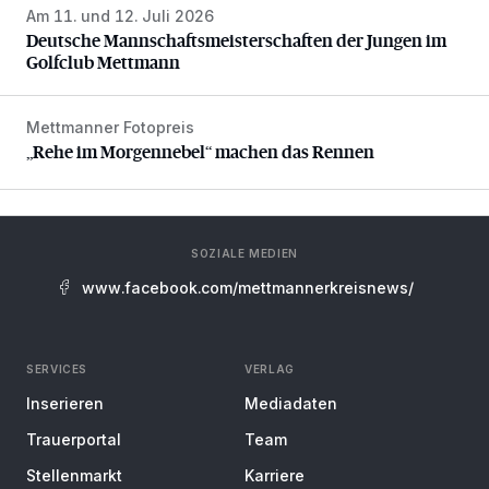
Am 11. und 12. Juli 2026
Deutsche Mannschaftsmeisterschaften der Jungen im Gol
Deutsche Mannschaftsmeisterschaften der Jungen im
Golfclub Mettmann
Mettmanner Fotopreis
„Rehe im Morgennebel“ machen das Rennen
„Rehe im Morgennebel“ machen das Rennen
SOZIALE MEDIEN
www.facebook.com/mettmannerkreisnews/
SERVICES
VERLAG
Inserieren
Mediadaten
Trauerportal
Team
Stellenmarkt
Karriere