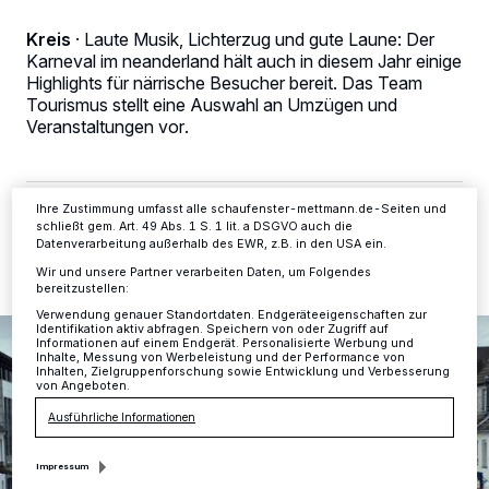
personenbezogene Daten wie Browserdaten oder eindeutige
Kennungen auf Ihrem Gerät zu. Durch Auswahl von OK aktivieren Sie
Kreis
·
Laute Musik, Lichterzug und gute Laune: Der
Tracking-Technologien für die unter „Wir und unsere Partner
Karneval im neanderland hält auch in diesem Jahr einige
verarbeiten Daten, um Ihnen Dienste bereitzustellen“ aufgeführten
Zwecke. Wenn Tracker deaktiviert sind, sind manche Inhalte und
Highlights für närrische Besucher bereit. Das Team
Anzeigen möglicherweise nicht mehr so relevant für Sie. Sie können
Tourismus stellt eine Auswahl an Umzügen und
dieses Menü jederzeit wieder aufrufen, um Ihre Einstellungen zu
Veranstaltungen vor.
ändern oder Ihre Einwilligung zu widerrufen, indem Sie auf den Link
Einstellungen oder Ablehnen am unteren Rand der Webseite klicken.
Ihre Einstellungen gelten innerhalb unseres Website. Weitere
Informationen finden Sie in unserer Datenschutzerklärung.
Ihre Zustimmung umfasst alle schaufenster-mettmann.de-Seiten und
28.02.2019 , 11:04 Uhr
2 Minuten Lesezeit
schließt gem. Art. 49 Abs. 1 S. 1 lit. a DSGVO auch die
Datenverarbeitung außerhalb des EWR, z.B. in den USA ein.
Wir und unsere Partner verarbeiten Daten, um Folgendes
bereitzustellen:
Verwendung genauer Standortdaten. Endgeräteeigenschaften zur
Identifikation aktiv abfragen. Speichern von oder Zugriff auf
Informationen auf einem Endgerät. Personalisierte Werbung und
Inhalte, Messung von Werbeleistung und der Performance von
Inhalten, Zielgruppenforschung sowie Entwicklung und Verbesserung
von Angeboten.
Ausführliche Informationen
Impressum