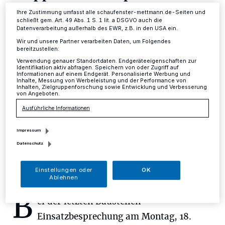
einen Tag verschoben werden
Ihre Zustimmung umfasst alle schaufenster-mettmann.de-Seiten und
schließt gem. Art. 49 Abs. 1 S. 1 lit. a DSGVO auch die
Datenverarbeitung außerhalb des EWR, z.B. in den USA ein.
Kreis
·
Die neue Leitungsbrücke ist verladen, steht
Wir und unsere Partner verarbeiten Daten, um Folgendes
abfahrbereit in Emlichheim. Der 400 t-Kran wurde
bereitzustellen:
schon zur Einbaustelle in Dornap gefahren und wartet
Verwendung genauer Standortdaten. Endgeräteeigenschaften zur
auf seinen Einsatz.
Identifikation aktiv abfragen. Speichern von oder Zugriff auf
Informationen auf einem Endgerät. Personalisierte Werbung und
Inhalte, Messung von Werbeleistung und der Performance von
Inhalten, Zielgruppenforschung sowie Entwicklung und Verbesserung
von Angeboten.
20.09.2017 , 12:13 Uhr
Eine Minute Lesezeit
Ausführliche Informationen
Impressum
Datenschutz
Einstellungen oder
OK
Ablehnen
B
ei der letzten Baustellen-
Einsatzbesprechung am Montag, 18.