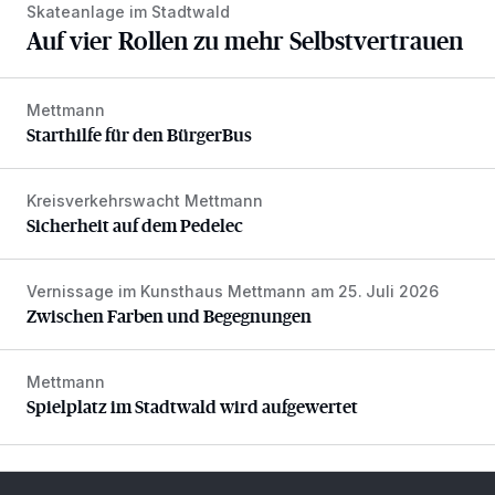
Skateanlage im Stadtwald
Auf vier Rollen zu mehr Selbstvertrauen
Mettmann
Starthilfe für den BürgerBus
Starthilfe für den BürgerBus
Kreisverkehrswacht Mettmann
Sicherheit auf dem Pedelec
Sicherheit auf dem Pedelec
Vernissage im Kunsthaus Mettmann am 25. Juli 2026
Zwischen Farben und Begegnungen
Zwischen Farben und Begegnungen
Mettmann
Spielplatz im Stadtwald wird aufgewertet
Spielplatz im Stadtwald wird aufgewertet