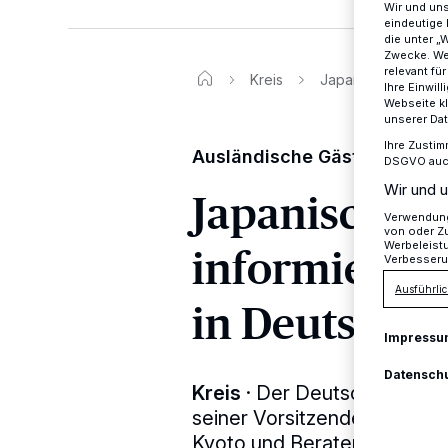
Wir und un
eindeutige 
die unter „
Zwecke. Wen
relevant fü
Kreis
Japanische Delegat
Ihre Einwil
Webseite kl
unserer Da
Ihre Zustim
Ausländische Gäste in der 
DSGVO auch 
Wir und u
Japanische D
Verwendung 
von oder Zu
informiert s
Werbeleist
Verbesseru
Ausführlic
in Deutschl
Impressu
Datensch
Kreis
·
Der Deutsche Berufs
seiner Vorsitzenden Kristin
Kyoto und Berater des Gesu