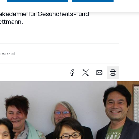
ten aus der Altenpflege Japans waren
gsakademie für Gesundheits- und
ettmann.
Lesezeit