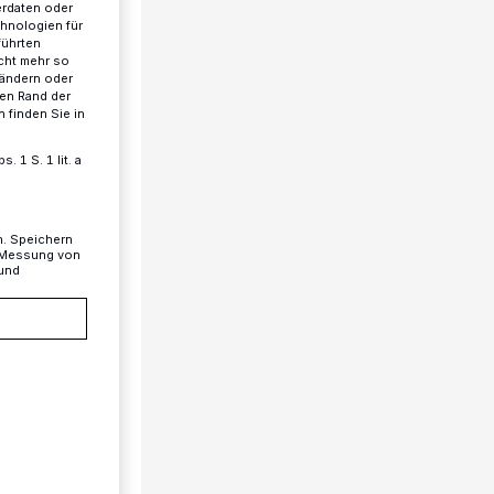
erdaten oder
chnologien für
führten
cht mehr so
 ändern oder
ren Rand der
 finden Sie in
 1 S. 1 lit. a
n. Speichern
, Messung von
 und