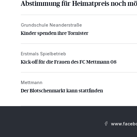
Abstimmung für Heimatpreis noch mö
Grundschule Neanderstraße
Kinder spenden ihre Tornister
Kinder spenden ihre Tornister
Erstmals Spielbetrieb
Kick-off für die Frauen des FC Mettmann 08
Kick-off für die Frauen des FC Mettmann 08
Mettmann
Der Blotschenmarkt kann stattfinden
Der Blotschenmarkt kann stattfinden
www.facebo