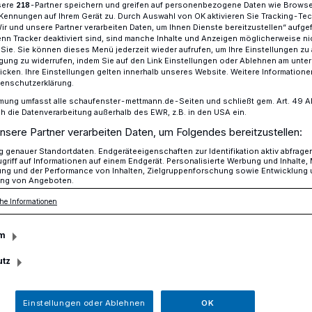
sere
-Partner speichern und greifen auf personenbezogene Daten wie Brows
218
Kennungen auf Ihrem Gerät zu. Durch Auswahl von OK aktivieren Sie Tracking-Te
Wir und unsere Partner verarbeiten Daten, um Ihnen Dienste bereitzustellen“ aufge
n Tracker deaktiviert sind, sind manche Inhalte und Anzeigen möglicherweise ni
r Sie. Sie können dieses Menü jederzeit wieder aufrufen, um Ihre Einstellungen zu
ion informiert sich über Altenpflege in Deutschland
ligung zu widerrufen, indem Sie auf den Link Einstellungen oder Ablehnen am unte
icken. Ihre Einstellungen gelten innerhalb unseres Website. Weitere Informationen
tenschutzerklärung.
mung umfasst alle schaufenster-mettmann.de-Seiten und schließt gem. Art. 49 Abs.
Bildungsakademie des Kreises
die Datenverarbeitung außerhalb des EWR, z.B. in den USA ein.
nsere Partner verarbeiten Daten, um Folgendes bereitzustellen:
elegation
genauer Standortdaten. Endgeräteeigenschaften zur Identifikation aktiv abfrage
griff auf Informationen auf einem Endgerät. Personalisierte Werbung und Inhalte
ich über Altenpflege
ung und der Performance von Inhalten, Zielgruppenforschung sowie Entwicklung
ng von Angeboten.
he Informationen
and
m
utz
verband für Altenpflege (DBVA) mit
a Kaleve und Prof. Asato Wako (Universität
Einstellungen oder Ablehnen
OK
ndheitsministerium in Japan) mit anderen