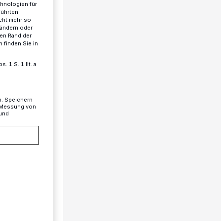
chnologien für
führten
cht mehr so
 ändern oder
ren Rand der
 finden Sie in
 1 S. 1 lit. a
n. Speichern
, Messung von
 und