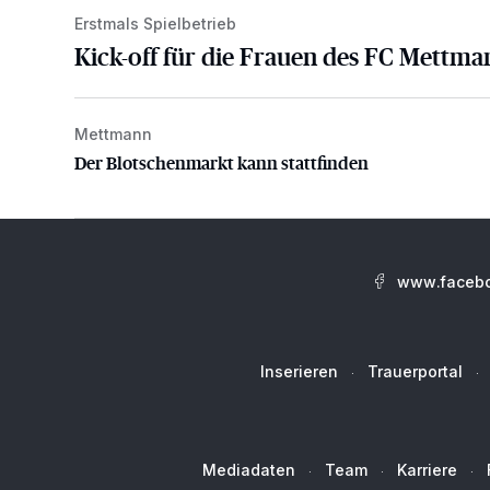
Erstmals Spielbetrieb
Kick-off für die Frauen des FC Mettma
Mettmann
Der Blotschenmarkt kann stattfinden
Der Blotschenmarkt kann stattfinden
www.facebo
Inserieren
Trauerportal
Mediadaten
Team
Karriere