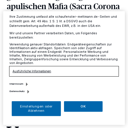
Einstellungen oder Ablehnen am unteren Rand der Webseite klicken.
apulischen Mafia (Sacra Corona
Ihre Einstellungen gelten innerhalb unseres Website. Weitere
Informationen finden Sie in unserer Datenschutzerklärung.
Unita)
Ihre Zustimmung umfasst alle schaufenster-mettmann.de-Seiten und
schließt gem. Art. 49 Abs. 1 S. 1 lit. a DSGVO auch die
Datenverarbeitung außerhalb des EWR, z.B. in den USA ein.
Kreis
·
Ermittler des Landeskriminalamtes Nordrhein-
Wir und unsere Partner verarbeiten Daten, um Folgendes
Westfalen (LKA NRW) vollstreckten am 23. Dezember
bereitzustellen:
auf Ersuchen der Generalstaatsanwaltschaft Hamm
Verwendung genauer Standortdaten. Endgeräteeigenschaften zur
den Europäischen Haftbefehl gegen einen 40-jährigen
Identifikation aktiv abfragen. Speichern von oder Zugriff auf
Informationen auf einem Endgerät. Personalisierte Werbung und
italienischen Staatsangehörigen.
Inhalte, Messung von Werbeleistung und der Performance von
Inhalten, Zielgruppenforschung sowie Entwicklung und Verbesserung
von Angeboten.
Ausführliche Informationen
29.12.2015 , 14:28 Uhr
Eine Minute Lesezeit
Impressum
Datenschutz
Einstellungen oder
OK
Ablehnen