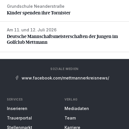
Grundschule Neanderstraße
Kinder spenden ihre Tornister
Kinder spenden ihre Tornister
Am 11. und 12. Juli 2026
Deutsche Mannschaftsmeisterschaften der Jungen im Gol
Deutsche Mannschaftsmeisterschaften der Jungen im
Golfclub Mettmann
SOZIALE MEDIEN
www.facebook.com/mettmannerkreisnews/
SERVICES
VERLAG
Inserieren
Mediadaten
Trauerportal
Team
Stellenmarkt
Karriere