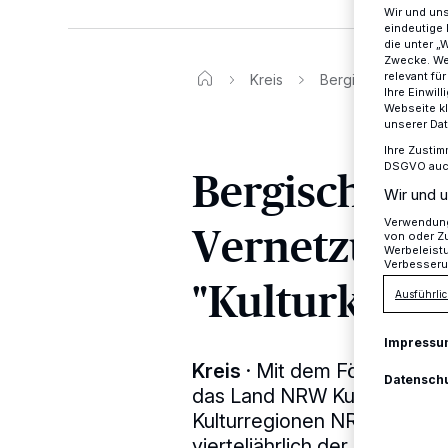
Wir und un
eindeutige 
die unter „
Zwecke. Wen
relevant fü
Kreis
Bergische Künstler
Ihre Einwil
Webseite kl
unserer Da
Ihre Zustim
DSGVO auch 
Bergische Kü
Wir und u
Vernetzungs
Verwendung 
von oder Zu
Werbeleist
Verbesseru
"Kulturknall
Ausführlic
Impressu
Kreis
·
Mit dem Förderprogra
Datensch
das Land NRW Kulturschaffe
Kulturregionen NRWs. Im Be
vierteljährlich der "Kultur-