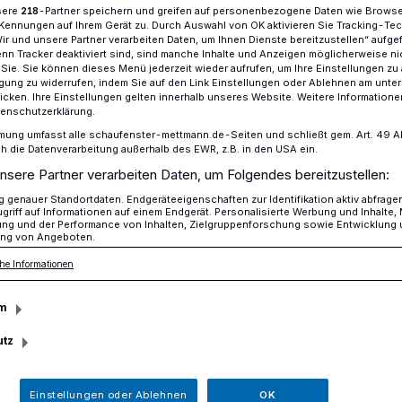
sere
-Partner speichern und greifen auf personenbezogene Daten wie Brows
218
Kennungen auf Ihrem Gerät zu. Durch Auswahl von OK aktivieren Sie Tracking-Te
Wir und unsere Partner verarbeiten Daten, um Ihnen Dienste bereitzustellen“ aufge
n Tracker deaktiviert sind, sind manche Inhalte und Anzeigen möglicherweise ni
r Sie. Sie können dieses Menü jederzeit wieder aufrufen, um Ihre Einstellungen zu
 planen Vernetzungsprojekt "Kulturknall"
ligung zu widerrufen, indem Sie auf den Link Einstellungen oder Ablehnen am unte
icken. Ihre Einstellungen gelten innerhalb unseres Website. Weitere Informationen
tenschutzerklärung.
mung umfasst alle schaufenster-mettmann.de-Seiten und schließt gem. Art. 49 Abs.
die Datenverarbeitung außerhalb des EWR, z.B. in den USA ein.
nstler planen
nsere Partner verarbeiten Daten, um Folgendes bereitzustellen:
projekt
genauer Standortdaten. Endgeräteeigenschaften zur Identifikation aktiv abfrage
griff auf Informationen auf einem Endgerät. Personalisierte Werbung und Inhalte
ung und der Performance von Inhalten, Zielgruppenforschung sowie Entwicklung
ng von Angeboten.
"
he Informationen
m
mm Regionale Kulturpolitik unterstützt
utz
nde und Künstler in den zehn
rgischen Land findet in diesem Rahmen
Einstellungen oder Ablehnen
OK
Tödder am Abend" statt.