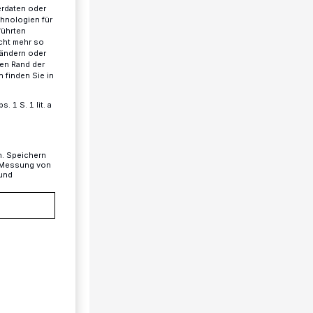
erdaten oder
chnologien für
führten
cht mehr so
 ändern oder
ren Rand der
 finden Sie in
 1 S. 1 lit. a
n. Speichern
, Messung von
 und