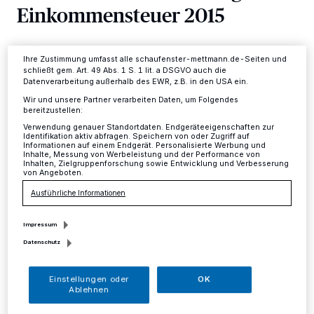
Einkommensteuer 2015
ändern oder Ihre Einwilligung zu widerrufen, indem Sie auf den Link
Einstellungen oder Ablehnen am unteren Rand der Webseite klicken.
Ihre Einstellungen gelten innerhalb unseres Website. Weitere
Informationen finden Sie in unserer Datenschutzerklärung.
Kreis
·
Die Finanzämter starten wie in den vergangenen
Ihre Zustimmung umfasst alle schaufenster-mettmann.de-Seiten und
Jahren Anfang März mit der Bearbeitung der
schließt gem. Art. 49 Abs. 1 S. 1 lit. a DSGVO auch die
Einkommensteuer für das Jahr 2015. Bis zu diesem
Datenverarbeitung außerhalb des EWR, z.B. in den USA ein.
Zeitpunkt haben Arbeitgeber, Versicherungen und
Wir und unsere Partner verarbeiten Daten, um Folgendes
andere Institutionen Zeit, die für die Steuerberechnung
bereitzustellen:
benötigten Angaben an die Finanzverwaltung zu
Verwendung genauer Standortdaten. Endgeräteeigenschaften zur
übermitteln.
Identifikation aktiv abfragen. Speichern von oder Zugriff auf
Informationen auf einem Endgerät. Personalisierte Werbung und
Inhalte, Messung von Werbeleistung und der Performance von
Inhalten, Zielgruppenforschung sowie Entwicklung und Verbesserung
von Angeboten.
11.01.2016 , 13:46 Uhr
Eine Minute Lesezeit
Ausführliche Informationen
Impressum
Datenschutz
Einstellungen oder
OK
Ablehnen