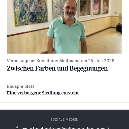
Vernissage im Kunsthaus Mettmann am 25. Juli 2026
Zwischen Farben und Begegnungen
Bauspielplatz
Eine verborgene Siedlung entsteht
Eine verborgene Siedlung entsteht
SOZIALE MEDIEN
www.facebook.com/mettmannerkreisnews/