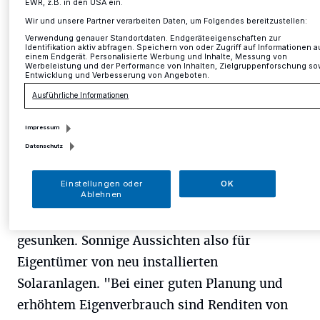
EWR, z.B. in den USA ein.
Wir und unsere Partner verarbeiten Daten, um Folgendes bereitzustellen:
D
Verwendung genauer Standortdaten. Endgeräteeigenschaften zur
en geringeren Investitionskosten stehen
Identifikation aktiv abfragen. Speichern von oder Zugriff auf Informationen a
einem Endgerät. Personalisierte Werbung und Inhalte, Messung von
Werbeleistung und der Performance von Inhalten, Zielgruppenforschung so
zudem höhere Einnahmen gegenüber:
Entwicklung und Verbesserung von Angeboten.
Den in der eigenen Anlage produzierten
Ausführliche Informationen
Sonnenstrom selbst zu verbrauchen, ist
Impressum
aufgrund des im Januar gestiegenen
Datenschutz
Strompreises jetzt lohnender. Und die
Vergütungssätze für den Teil des Solarstroms,
Einstellungen oder
OK
Ablehnen
der in das Netz eingespeist wird, sind zum 1.
Januar zum zweiten Mal in Folge nicht mehr
gesunken. Sonnige Aussichten also für
Eigentümer von neu installierten
Solaranlagen. "Bei einer guten Planung und
erhöhtem Eigenverbrauch sind Renditen von