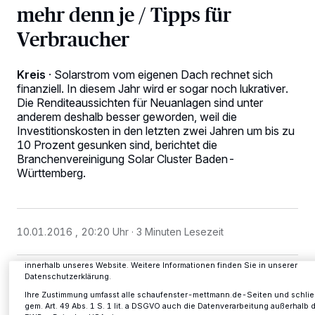
mehr denn je / Tipps für
Verbraucher
Kreis
·
Solarstrom vom eigenen Dach rechnet sich
finanziell. In diesem Jahr wird er sogar noch lukrativer.
Die Renditeaussichten für Neuanlagen sind unter
anderem deshalb besser geworden, weil die
Investitionskosten in den letzten zwei Jahren um bis zu
10 Prozent gesunken sind, berichtet die
Branchenvereinigung Solar Cluster Baden-
Wir und unsere
-Partner speichern und greifen auf personenbezogene
218
Württemberg.
Daten wie Browserdaten oder eindeutige Kennungen auf Ihrem Gerät zu. Du
Auswahl von OK aktivieren Sie Tracking-Technologien für die unter „Wir un
unsere Partner verarbeiten Daten, um Ihnen Dienste bereitzustellen“
aufgeführten Zwecke. Wenn Tracker deaktiviert sind, sind manche Inhalte u
Anzeigen möglicherweise nicht mehr so relevant für Sie. Sie können dieses
10.01.2016 , 20:20 Uhr
3 Minuten Lesezeit
Menü jederzeit wieder aufrufen, um Ihre Einstellungen zu ändern oder Ihre
Einwilligung zu widerrufen, indem Sie auf den Link Einstellungen oder
Ablehnen am unteren Rand der Webseite klicken. Ihre Einstellungen gelten
innerhalb unseres Website. Weitere Informationen finden Sie in unserer
Datenschutzerklärung.
Ihre Zustimmung umfasst alle schaufenster-mettmann.de-Seiten und schlie
gem. Art. 49 Abs. 1 S. 1 lit. a DSGVO auch die Datenverarbeitung außerhalb 