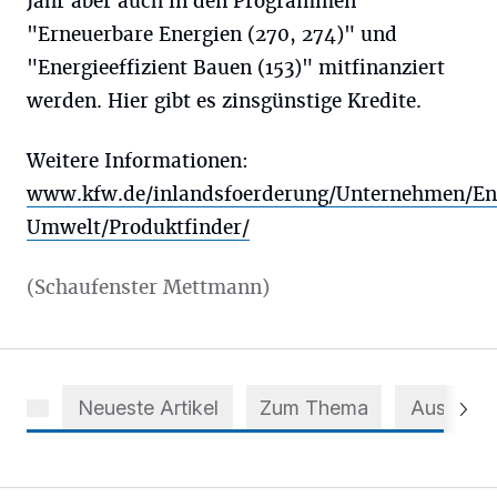
Jahr aber auch in den Programmen
"Erneuerbare Energien (270, 274)" und
"Energieeffizient Bauen (153)" mitfinanziert
werden. Hier gibt es zinsgünstige Kredite.
Weitere Informationen:
www.kfw.de/inlandsfoerderung/Unternehmen/En
Umwelt/Produktfinder/
(Schaufenster Mettmann)
Neueste Artikel
Zum Thema
Aus dem 