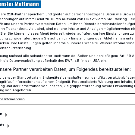
sere
-Partner speichern und greifen auf personenbezogene Daten wie Brows
218
Kennungen auf Ihrem Gerät zu. Durch Auswahl von OK aktivieren Sie Tracking-Te
rgersteige geräumt sein?
Wir und unsere Partner verarbeiten Daten, um Ihnen Dienste bereitzustellen“ aufge
n Tracker deaktiviert sind, sind manche Inhalte und Anzeigen möglicherweise ni
r Sie. Sie können dieses Menü jederzeit wieder aufrufen, um Ihre Einstellungen zu
ligung zu widerrufen, indem Sie auf den Link Einstellungen oder Ablehnen am unte
icken. Ihre Einstellungen gelten innerhalb unseres Website. Weitere Informationen
tenschutzerklärung.
sen Bürgersteige
mung umfasst alle schaufenster-mettmann.de-Seiten und schließt gem. Art. 49 Abs.
die Datenverarbeitung außerhalb des EWR, z.B. in den USA ein.
n?
nsere Partner verarbeiten Daten, um Folgendes bereitzustellen:
genauer Standortdaten. Endgeräteeigenschaften zur Identifikation aktiv abfrage
griff auf Informationen auf einem Endgerät. Personalisierte Werbung und Inhalte
ung und der Performance von Inhalten, Zielgruppenforschung sowie Entwicklung
ng von Angeboten.
 da und überzieht NRW mit seiner weißen
he Informationen
mmer auch: Gehwege frei räumen. Ab wann
räumt werden? Diese Fragen stellen sich
m
ümer immer wieder.
utz