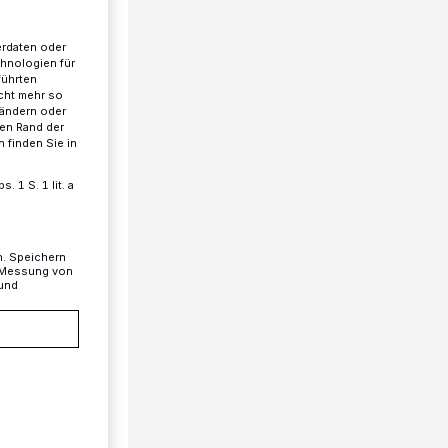
erdaten oder
chnologien für
führten
cht mehr so
 ändern oder
ren Rand der
 finden Sie in
 1 S. 1 lit. a
n. Speichern
, Messung von
 und