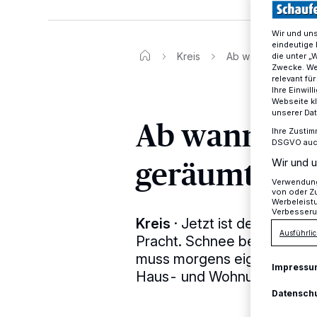
Wir und un
eindeutige 
Kreis
Ab wann müssen Bü
die unter „
Zwecke. Wen
relevant fü
Ihre Einwil
Webseite kl
unserer Da
Ab wann müs
Ihre Zustim
DSGVO auch 
geräumt sei
Wir und u
Verwendung 
von oder Zu
Werbeleist
Verbesseru
Kreis
·
Jetzt ist der Winter
Ausführlic
Pracht. Schnee bedeutet i
muss morgens eigentlich ge
Impressu
Haus- und Wohnungseigent
Datensch