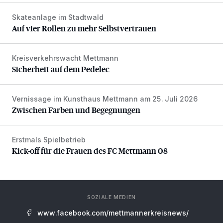
Skateanlage im Stadtwald
Auf vier Rollen zu mehr Selbstvertrauen
Auf vier Rollen zu mehr Selbstvertrauen
Kreisverkehrswacht Mettmann
Sicherheit auf dem Pedelec
Sicherheit auf dem Pedelec
Vernissage im Kunsthaus Mettmann am 25. Juli 2026
Zwischen Farben und Begegnungen
Zwischen Farben und Begegnungen
Erstmals Spielbetrieb
Kick-off für die Frauen des FC Mettmann 08
Kick-off für die Frauen des FC Mettmann 08
SOZIALE MEDIEN
www.facebook.com/mettmannerkreisnews/