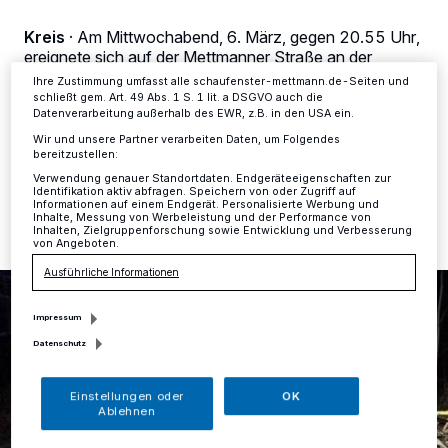
ändern oder Ihre Einwilligung zu widerrufen, indem Sie auf den Link
Einstellungen oder Ablehnen am unteren Rand der Webseite klicken.
Kreis
·
Am Mittwochabend, 6. März, gegen 20.55 Uhr,
Ihre Einstellungen gelten innerhalb unseres Website. Weitere
ereignete sich auf der Mettmanner Straße an der
Informationen finden Sie in unserer Datenschutzerklärung.
Stadtgrenze zwischen Erkrath und Mettmann im
Ihre Zustimmung umfasst alle schaufenster-mettmann.de-Seiten und
Neandertal ein Unfall mit zwei Verletzten.
schließt gem. Art. 49 Abs. 1 S. 1 lit. a DSGVO auch die
Datenverarbeitung außerhalb des EWR, z.B. in den USA ein.
Wir und unsere Partner verarbeiten Daten, um Folgendes
bereitzustellen:
07.03.2019 , 11:02 Uhr
Eine Minute Lesezeit
Verwendung genauer Standortdaten. Endgeräteeigenschaften zur
Identifikation aktiv abfragen. Speichern von oder Zugriff auf
Informationen auf einem Endgerät. Personalisierte Werbung und
Inhalte, Messung von Werbeleistung und der Performance von
Inhalten, Zielgruppenforschung sowie Entwicklung und Verbesserung
von Angeboten.
Ausführliche Informationen
Impressum
Datenschutz
Einstellungen oder
OK
Ablehnen