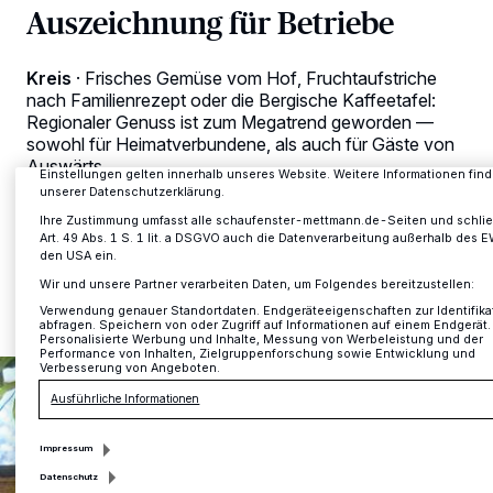
Auszeichnung für Betriebe
Wir und unsere
-Partner speichern und greifen auf personenbezogene 
218
Browserdaten oder eindeutige Kennungen auf Ihrem Gerät zu. Durch Auswa
aktivieren Sie Tracking-Technologien für die unter „Wir und unsere Partner
Kreis
·
Frisches Gemüse vom Hof, Fruchtaufstriche
verarbeiten Daten, um Ihnen Dienste bereitzustellen“ aufgeführten Zwecke
nach Familienrezept oder die Bergische Kaffeetafel:
Tracker deaktiviert sind, sind manche Inhalte und Anzeigen möglicherweise
Regionaler Genuss ist zum Megatrend geworden —
so relevant für Sie. Sie können dieses Menü jederzeit wieder aufrufen, um I
Einstellungen zu ändern oder Ihre Einwilligung zu widerrufen, indem Sie auf
sowohl für Heimatverbundene, als auch für Gäste von
Einstellungen oder Ablehnen am unteren Rand der Webseite klicken. Ihre
Auswärts.
Einstellungen gelten innerhalb unseres Website. Weitere Informationen find
unserer Datenschutzerklärung.
Ihre Zustimmung umfasst alle schaufenster-mettmann.de-Seiten und schlie
Art. 49 Abs. 1 S. 1 lit. a DSGVO auch die Datenverarbeitung außerhalb des EW
den USA ein.
28.02.2019 , 13:59 Uhr
Eine Minute Lesezeit
Wir und unsere Partner verarbeiten Daten, um Folgendes bereitzustellen:
Verwendung genauer Standortdaten. Endgeräteeigenschaften zur Identifikat
abfragen. Speichern von oder Zugriff auf Informationen auf einem Endgerät.
Personalisierte Werbung und Inhalte, Messung von Werbeleistung und der
Performance von Inhalten, Zielgruppenforschung sowie Entwicklung und
Verbesserung von Angeboten.
Ausführliche Informationen
Impressum
Datenschutz