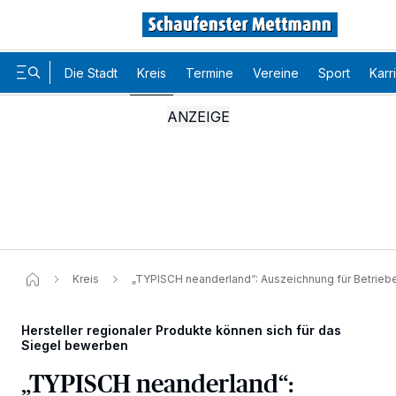
Die Stadt
Kreis
Termine
Vereine
Sport
Karr
Kreis
„TYPISCH neanderland“: Auszeichnung für Betrieb
Hersteller regionaler Produkte können sich für das
Siegel bewerben
„TYPISCH neanderland“: