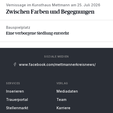
Vernissage im Kunsthaus Mettmann am 25. Juli 2026
Zwischen Farben und Begegnungen
Bauspielplatz
Eine verborgene Siedlung entsteht
Eine verborgene Siedlung entsteht
SOZIALE MEDIEN
www.facebook.com/mettmannerkreisnews/
SERVICES
VERLAG
Inserieren
Mediadaten
Trauerportal
Team
Stellenmarkt
Karriere