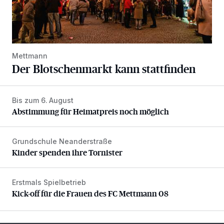
Mettmann
Der Blotschenmarkt kann stattfinden
Bis zum 6. August
Abstimmung für Heimatpreis noch möglich
Abstimmung für Heimatpreis noch möglich
Grundschule Neanderstraße
Kinder spenden ihre Tornister
Kinder spenden ihre Tornister
Erstmals Spielbetrieb
Kick-off für die Frauen des FC Mettmann 08
Kick-off für die Frauen des FC Mettmann 08