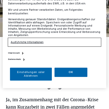
Datenverarbeitung außerhalb des EWR, z.B. in den USA ein.
Wir und unsere Partner verarbeiten Daten, um Folgendes
bereitzustellen:
Verwendung genauer Standortdaten. Endgeräteeigenschaften zur
Identifikation aktiv abfragen. Speichern von oder Zugriff auf
Informationen auf einem Endgerät. Personalisierte Werbung und
Inhalte, Messung von Werbeleistung und der Performance von
Inhalten, Zielgruppenforschung sowie Entwicklung und Verbesserung
von Angeboten.
Foto: Agentur für Arbeit
Ausführliche Informationen
Impressum
Datenschutz
M
ein Betrieb kann nicht mehr oder
Einstellungen oder
OK
Ablehnen
nicht mehr vollständig arbeiten.
Kann Kurzarbeit angezeigt werden?
Ja, im Zusammenhang mit der Corona-Krise
kann Kurzarbeit in zwei Fällen angemeldet