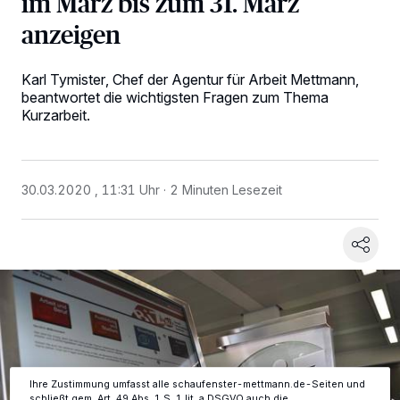
im März bis zum 31. März
anzeigen
Karl Tymister, Chef der Agentur für Arbeit Mettmann,
beantwortet die wichtigsten Fragen zum Thema
Kurzarbeit.
30.03.2020 , 11:31 Uhr
2 Minuten Lesezeit
Wir und unsere
-Partner speichern und greifen auf
218
personenbezogene Daten wie Browserdaten oder eindeutige
Kennungen auf Ihrem Gerät zu. Durch Auswahl von OK aktivieren Sie
Tracking-Technologien für die unter „Wir und unsere Partner
verarbeiten Daten, um Ihnen Dienste bereitzustellen“ aufgeführten
Zwecke. Wenn Tracker deaktiviert sind, sind manche Inhalte und
Anzeigen möglicherweise nicht mehr so relevant für Sie. Sie können
dieses Menü jederzeit wieder aufrufen, um Ihre Einstellungen zu
ändern oder Ihre Einwilligung zu widerrufen, indem Sie auf den Link
Einstellungen oder Ablehnen am unteren Rand der Webseite klicken.
Ihre Einstellungen gelten innerhalb unseres Website. Weitere
Informationen finden Sie in unserer Datenschutzerklärung.
Ihre Zustimmung umfasst alle schaufenster-mettmann.de-Seiten und
schließt gem. Art. 49 Abs. 1 S. 1 lit. a DSGVO auch die