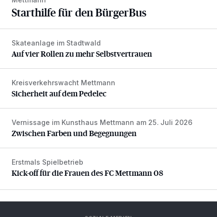
Starthilfe für den BürgerBus
Skateanlage im Stadtwald
Auf vier Rollen zu mehr Selbstvertrauen
Auf vier Rollen zu mehr Selbstvertrauen
Kreisverkehrswacht Mettmann
Sicherheit auf dem Pedelec
Sicherheit auf dem Pedelec
Vernissage im Kunsthaus Mettmann am 25. Juli 2026
Zwischen Farben und Begegnungen
Zwischen Farben und Begegnungen
Erstmals Spielbetrieb
Kick-off für die Frauen des FC Mettmann 08
Kick-off für die Frauen des FC Mettmann 08