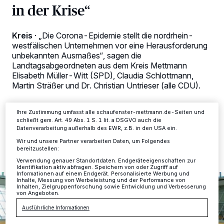
in der Krise“
Wir und unsere
-Partner speichern und greifen auf
218
personenbezogene Daten wie Browserdaten oder eindeutige
Kennungen auf Ihrem Gerät zu. Durch Auswahl von OK aktivieren Sie
Kreis
·
„Die Corona-Epidemie stellt die nordrhein-
Tracking-Technologien für die unter „Wir und unsere Partner
verarbeiten Daten, um Ihnen Dienste bereitzustellen“ aufgeführten
westfälischen Unternehmen vor eine Herausforderung
Zwecke. Wenn Tracker deaktiviert sind, sind manche Inhalte und
unbekannten Ausmaßes“, sagen die
Anzeigen möglicherweise nicht mehr so relevant für Sie. Sie können
Landtagsabgeordneten aus dem Kreis Mettmann
dieses Menü jederzeit wieder aufrufen, um Ihre Einstellungen zu
Elisabeth Müller-Witt (SPD), Claudia Schlottmann,
ändern oder Ihre Einwilligung zu widerrufen, indem Sie auf den Link
Einstellungen oder Ablehnen am unteren Rand der Webseite klicken.
Martin Sträßer und Dr. Christian Untrieser (alle CDU).
Ihre Einstellungen gelten innerhalb unseres Website. Weitere
Informationen finden Sie in unserer Datenschutzerklärung.
Ihre Zustimmung umfasst alle schaufenster-mettmann.de-Seiten und
schließt gem. Art. 49 Abs. 1 S. 1 lit. a DSGVO auch die
26.03.2020 , 13:24 Uhr
Eine Minute Lesezeit
Datenverarbeitung außerhalb des EWR, z.B. in den USA ein.
Wir und unsere Partner verarbeiten Daten, um Folgendes
bereitzustellen:
Verwendung genauer Standortdaten. Endgeräteeigenschaften zur
Identifikation aktiv abfragen. Speichern von oder Zugriff auf
Informationen auf einem Endgerät. Personalisierte Werbung und
Inhalte, Messung von Werbeleistung und der Performance von
Inhalten, Zielgruppenforschung sowie Entwicklung und Verbesserung
von Angeboten.
Ausführliche Informationen