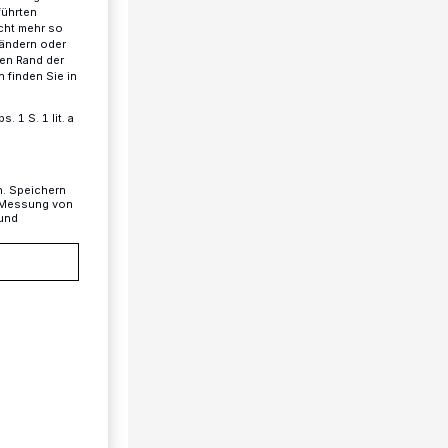
führten
cht mehr so
 ändern oder
ren Rand der
 finden Sie in
 1 S. 1 lit. a
n. Speichern
, Messung von
 und