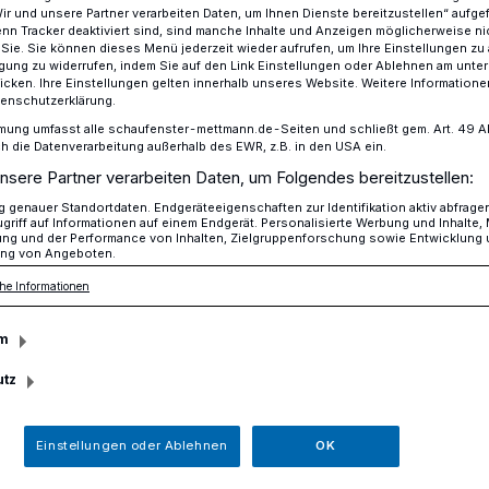
Wir und unsere Partner verarbeiten Daten, um Ihnen Dienste bereitzustellen“ aufge
n Tracker deaktiviert sind, sind manche Inhalte und Anzeigen möglicherweise ni
r Sie. Sie können dieses Menü jederzeit wieder aufrufen, um Ihre Einstellungen zu
ligung zu widerrufen, indem Sie auf den Link Einstellungen oder Ablehnen am unte
icken. Ihre Einstellungen gelten innerhalb unseres Website. Weitere Informationen
 kümmert sich?​
tenschutzerklärung.
mung umfasst alle schaufenster-mettmann.de-Seiten und schließt gem. Art. 49 Abs.
die Datenverarbeitung außerhalb des EWR, z.B. in den USA ein.
nsere Partner verarbeiten Daten, um Folgendes bereitzustellen:
 Wer kümmert sich?
genauer Standortdaten. Endgeräteeigenschaften zur Identifikation aktiv abfrage
griff auf Informationen auf einem Endgerät. Personalisierte Werbung und Inhalte
ung und der Performance von Inhalten, Zielgruppenforschung sowie Entwicklung
ng von Angeboten.
he Informationen
Tierschutzverein löst sich auf. Seine
. Unter dem Tierschutzverein Hilden, dem
m
 den Projekthunden Deutschland.
utz
Einstellungen oder Ablehnen
OK
Lesezeit