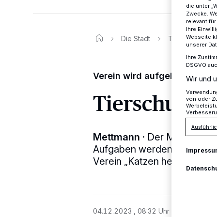
die unter „
Zwecke. Wen
relevant fü
Ihre Einwil
Webseite kl
Die Stadt
Tierschutz: Wer
unserer Da
Ihre Zustim
DSGVO auch 
Verein wird aufgelöst
Wir und u
Tierschutz:
Verwendung 
von oder Zu
Werbeleist
Verbesseru
Ausführlic
Mettmann
·
Der Mettmanner 
Aufgaben werden aufgeteilt
Impressu
Verein „Katzen helfen“ und
Datensch
04.12.2023 , 08:32 Uhr
Eine Minute 