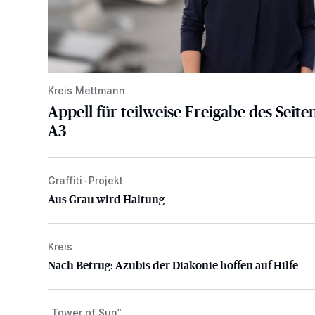
Kreis Mettmann
Appell für teilweise Freigabe des Seite
A3
Graffiti-Projekt
Aus Grau wird Haltung
Aus Grau wird Haltung
Kreis
Nach Betrug: Azubis der Diakonie hoffen auf Hilfe
Nach Betrug: Azubis der Diakonie hoffen auf Hilfe
„Tower of Sun“
Mehr als nur ein Festival