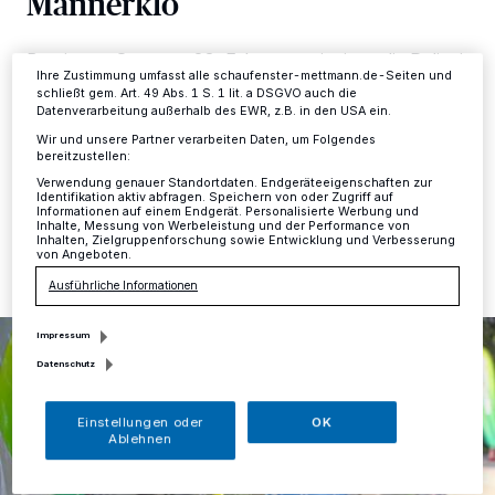
Männerklo
Einstellungen oder Ablehnen am unteren Rand der Webseite klicken.
Ihre Einstellungen gelten innerhalb unseres Website. Weitere
Informationen finden Sie in unserer Datenschutzerklärung.
Bereits am Sonntag, 23. Februar, registrierte die Polizei
Ihre Zustimmung umfasst alle schaufenster-mettmann.de-Seiten und
in Mettmann einen besonders kuriosen Fall: Der Fahrer
schließt gem. Art. 49 Abs. 1 S. 1 lit. a DSGVO auch die
eines hochwertigen E-Autos hatte sich wegen der
Datenverarbeitung außerhalb des EWR, z.B. in den USA ein.
„Entziehung elektrischer Energie“ strafbar gemacht.
Wir und unsere Partner verarbeiten Daten, um Folgendes
bereitzustellen:
Verwendung genauer Standortdaten. Endgeräteeigenschaften zur
Identifikation aktiv abfragen. Speichern von oder Zugriff auf
Informationen auf einem Endgerät. Personalisierte Werbung und
25.02.2020 , 12:24 Uhr
Eine Minute Lesezeit
Inhalte, Messung von Werbeleistung und der Performance von
Inhalten, Zielgruppenforschung sowie Entwicklung und Verbesserung
von Angeboten.
Ausführliche Informationen
Impressum
Datenschutz
Einstellungen oder
OK
Ablehnen