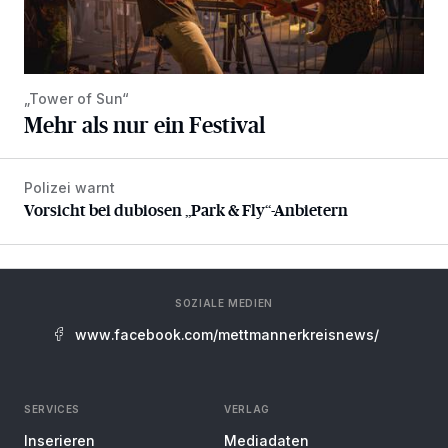
„Tower of Sun“
Mehr als nur ein Festival
Polizei warnt
Vorsicht bei dubiosen „Park & Fly“-Anbietern
Vorsicht bei dubiosen „Park & Fly“-Anbietern
SOZIALE MEDIEN
www.facebook.com/mettmannerkreisnews/
SERVICES
VERLAG
Inserieren
Mediadaten