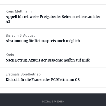
Kreis Mettmann
Appell für teilweise Freigabe des Seitenstreifens auf der A
Appell für teilweise Freigabe des Seitenstreifens auf der
A3
Bis zum 6. August
Abstimmung für Heimatpreis noch möglich
Abstimmung für Heimatpreis noch möglich
Kreis
Nach Betrug: Azubis der Diakonie hoffen auf Hilfe
Nach Betrug: Azubis der Diakonie hoffen auf Hilfe
Erstmals Spielbetrieb
Kick-off für die Frauen des FC Mettmann 08
Kick-off für die Frauen des FC Mettmann 08
SOZIALE MEDIEN