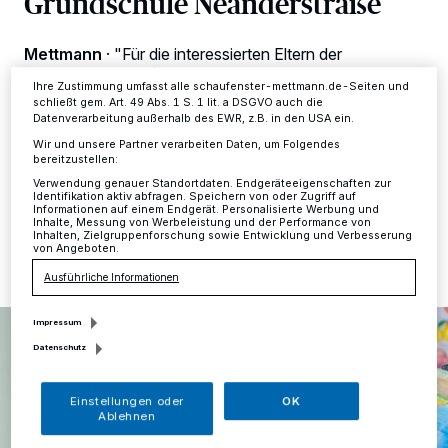
Grundschule Neanderstraße
ändern oder Ihre Einwilligung zu widerrufen, indem Sie auf den Link
Einstellungen oder Ablehnen am unteren Rand der Webseite klicken.
Ihre Einstellungen gelten innerhalb unseres Website. Weitere
Mettmann
·
"Für die interessierten Eltern der
Informationen finden Sie in unserer Datenschutzerklärung.
Schulneulinge 21/22 und deren Kinder bietet die
Ihre Zustimmung umfasst alle schaufenster-mettmann.de-Seiten und
Katholische Grundschule Neanderstraße auch dieses
schließt gem. Art. 49 Abs. 1 S. 1 lit. a DSGVO auch die
Jahr einen Tag der offenen Tür an. Dieser findet am 12.
Datenverarbeitung außerhalb des EWR, z.B. in den USA ein.
September zwischen 13 Uhr und 15.30 Uhr statt.
Wir und unsere Partner verarbeiten Daten, um Folgendes
bereitzustellen:
Verwendung genauer Standortdaten. Endgeräteeigenschaften zur
Identifikation aktiv abfragen. Speichern von oder Zugriff auf
Informationen auf einem Endgerät. Personalisierte Werbung und
06.09.2020 , 20:58 Uhr
Eine Minute Lesezeit
Inhalte, Messung von Werbeleistung und der Performance von
Inhalten, Zielgruppenforschung sowie Entwicklung und Verbesserung
von Angeboten.
Ausführliche Informationen
Impressum
Datenschutz
Einstellungen oder
OK
Ablehnen