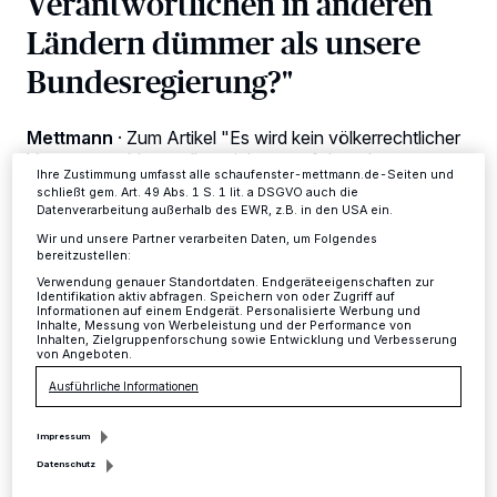
Verantwortlichen in anderen
Tracking-Technologien für die unter „Wir und unsere Partner
verarbeiten Daten, um Ihnen Dienste bereitzustellen“ aufgeführten
Ländern dümmer als unsere
Zwecke. Wenn Tracker deaktiviert sind, sind manche Inhalte und
Anzeigen möglicherweise nicht mehr so relevant für Sie. Sie können
Bundesregierung?"
dieses Menü jederzeit wieder aufrufen, um Ihre Einstellungen zu
ändern oder Ihre Einwilligung zu widerrufen, indem Sie auf den Link
Einstellungen oder Ablehnen am unteren Rand der Webseite klicken.
Ihre Einstellungen gelten innerhalb unseres Website. Weitere
Mettmann
·
Zum Artikel "Es wird kein völkerrechtlicher
Informationen finden Sie in unserer Datenschutzerklärung.
Vertrag geschlossen" erreichte uns folgende
Ihre Zustimmung umfasst alle schaufenster-mettmann.de-Seiten und
Leserzuschrift.
schließt gem. Art. 49 Abs. 1 S. 1 lit. a DSGVO auch die
Datenverarbeitung außerhalb des EWR, z.B. in den USA ein.
Wir und unsere Partner verarbeiten Daten, um Folgendes
bereitzustellen:
08.11.2018 , 15:40 Uhr
2 Minuten Lesezeit
Verwendung genauer Standortdaten. Endgeräteeigenschaften zur
Identifikation aktiv abfragen. Speichern von oder Zugriff auf
Informationen auf einem Endgerät. Personalisierte Werbung und
Inhalte, Messung von Werbeleistung und der Performance von
Inhalten, Zielgruppenforschung sowie Entwicklung und Verbesserung
von Angeboten.
Ausführliche Informationen
Impressum
Datenschutz
"Der Beitrag von Frau Noll bedarf doch in