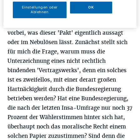
etlichen Punkten eines Kommentars bzw. einer
Einstellungen oder
OK
Ablehnen
Kommentierung. Denn ihre Darstellung der
Dinge geht doch in einigen Aussagen an dem
vorbei, was dieser 'Pakt' eigentlich aussagt
oder im Nebulösen lässt. Zunächst stellt sich
für mich die Frage, warum muss die
Unterzeichnung eines nicht rechtlich
bindenden 'Vertragswerks', denn ein solches
ist es zweifellos, mit einer derart großen
Hartnäckigkeit durch die Bundesregierung
betrieben werden? Hat eine Bundesregierung,
die nach der letzten Insa-Umfrage nur noch 37
Prozent der Wählerstimmen hinter sich hat,
überhaupt noch das moralische Recht einem
solchen Papier zuzustimmen? Sind denn die