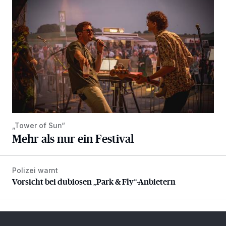
„Tower of Sun“
Mehr als nur ein Festival
Polizei warnt
Vorsicht bei dubiosen „Park & Fly“-Anbietern
Vorsicht bei dubiosen „Park & Fly“-Anbietern