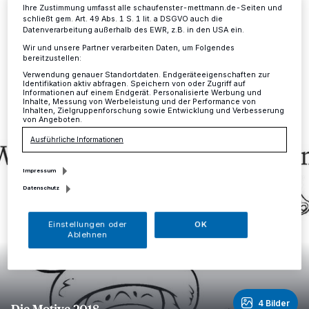
Mettmann
·
Das Schaufenster ruft Mettmanns Kinder
Ihre Zustimmung umfasst alle schaufenster-mettmann.de-Seiten und
zur Teilnahme am Weihnachts-Malwettbewerb auf!
schließt gem. Art. 49 Abs. 1 S. 1 lit. a DSGVO auch die
Datenverarbeitung außerhalb des EWR, z.B. in den USA ein.
Wir und unsere Partner verarbeiten Daten, um Folgendes
bereitzustellen:
07.11.2018 , 14:33 Uhr
Eine Minute Lesezeit
Verwendung genauer Standortdaten. Endgeräteeigenschaften zur
Identifikation aktiv abfragen. Speichern von oder Zugriff auf
Informationen auf einem Endgerät. Personalisierte Werbung und
Inhalte, Messung von Werbeleistung und der Performance von
Inhalten, Zielgruppenforschung sowie Entwicklung und Verbesserung
von Angeboten.
Ausführliche Informationen
Impressum
Datenschutz
Einstellungen oder
OK
Ablehnen
4 Bilder