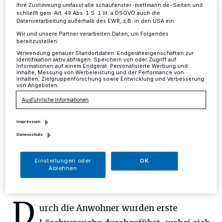
Feuerwehr gerettet
Ihre Zustimmung umfasst alle schaufenster-mettmann.de-Seiten und
schließt gem. Art. 49 Abs. 1 S. 1 lit. a DSGVO auch die
Datenverarbeitung außerhalb des EWR, z.B. in den USA ein.
Mettmann
·
Am frühen Dienstagabend meldeten
Wir und unsere Partner verarbeiten Daten, um Folgendes
bereitzustellen:
mehrere Anrufer der Feuerwehrleitstelle um 20.33 Uhr
starken Rauchen, der aus einer Wohnung im dritten
Verwendung genauer Standortdaten. Endgeräteeigenschaften zur
Identifikation aktiv abfragen. Speichern von oder Zugriff auf
Obergeschoss drang. Weitere Anrufer meldeten einen
Informationen auf einem Endgerät. Personalisierte Werbung und
Inhalte, Messung von Werbeleistung und der Performance von
Brand in einer Küche.
Inhalten, Zielgruppenforschung sowie Entwicklung und Verbesserung
von Angeboten.
Ausführliche Informationen
07.11.2018 , 12:51 Uhr
Eine Minute Lesezeit
Impressum
Datenschutz
Einstellungen oder
OK
Ablehnen
D
urch die Anwohner wurden erste