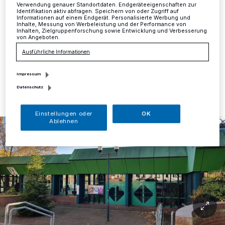
Verwendung genauer Standortdaten. Endgeräteeigenschaften zur
Für den 85. Kinderkleiderflohmarkt am Samstag, 15.
Identifikation aktiv abfragen. Speichern von oder Zugriff auf
Juni, der von 15 bis 18 Uhr in der Neandertalhalle
Informationen auf einem Endgerät. Personalisierte Werbung und
Inhalte, Messung von Werbeleistung und der Performance von
stattfindet, sind noch einige wenige Plätze zu vergeben
Inhalten, Zielgruppenforschung sowie Entwicklung und Verbesserung
von Angeboten.
Ausführliche Informationen
06.06.2019 , 13:56 Uhr
Eine Minute Lesezeit
Impressum
Datenschutz
Einstellungen oder
OK
Ablehnen