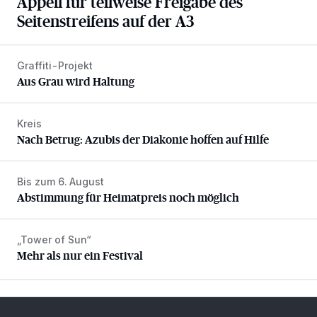
Appell für teilweise Freigabe des
Seitenstreifens auf der A3
Graffiti-Projekt
Aus Grau wird Haltung
Aus Grau wird Haltung
Kreis
Nach Betrug: Azubis der Diakonie hoffen auf Hilfe
Nach Betrug: Azubis der Diakonie hoffen auf Hilfe
Bis zum 6. August
Abstimmung für Heimatpreis noch möglich
Abstimmung für Heimatpreis noch möglich
„Tower of Sun“
Mehr als nur ein Festival
Mehr als nur ein Festival