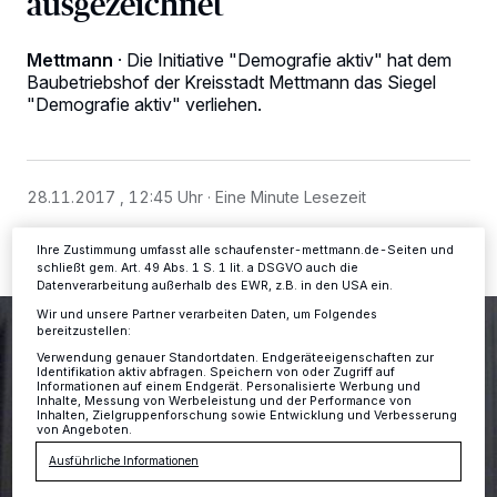
ausgezeichnet
Wir und unsere
-Partner speichern und greifen auf
218
personenbezogene Daten wie Browserdaten oder eindeutige
Mettmann
·
Die Initiative "Demografie aktiv" hat dem
Kennungen auf Ihrem Gerät zu. Durch Auswahl von OK aktivieren Sie
Baubetriebshof der Kreisstadt Mettmann das Siegel
Tracking-Technologien für die unter „Wir und unsere Partner
verarbeiten Daten, um Ihnen Dienste bereitzustellen“ aufgeführten
"Demografie aktiv" verliehen.
Zwecke. Wenn Tracker deaktiviert sind, sind manche Inhalte und
Anzeigen möglicherweise nicht mehr so relevant für Sie. Sie können
dieses Menü jederzeit wieder aufrufen, um Ihre Einstellungen zu
ändern oder Ihre Einwilligung zu widerrufen, indem Sie auf den Link
Einstellungen oder Ablehnen am unteren Rand der Webseite klicken.
28.11.2017 , 12:45 Uhr
Eine Minute Lesezeit
Ihre Einstellungen gelten innerhalb unseres Website. Weitere
Informationen finden Sie in unserer Datenschutzerklärung.
Ihre Zustimmung umfasst alle schaufenster-mettmann.de-Seiten und
schließt gem. Art. 49 Abs. 1 S. 1 lit. a DSGVO auch die
Datenverarbeitung außerhalb des EWR, z.B. in den USA ein.
Wir und unsere Partner verarbeiten Daten, um Folgendes
bereitzustellen:
Verwendung genauer Standortdaten. Endgeräteeigenschaften zur
Identifikation aktiv abfragen. Speichern von oder Zugriff auf
Informationen auf einem Endgerät. Personalisierte Werbung und
Inhalte, Messung von Werbeleistung und der Performance von
Inhalten, Zielgruppenforschung sowie Entwicklung und Verbesserung
von Angeboten.
Ausführliche Informationen