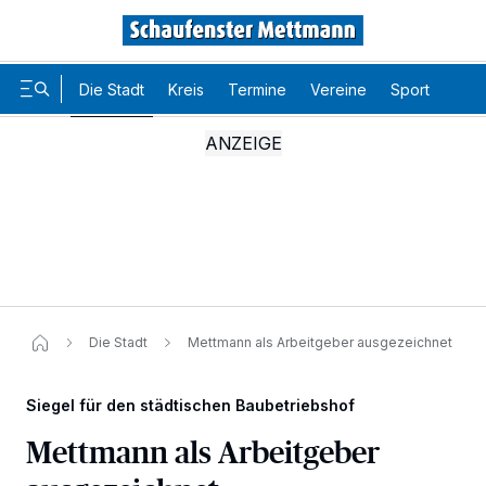
Die Stadt
Kreis
Termine
Vereine
Sport
Karr
Die Stadt
Mettmann als Arbeitgeber ausgezeichnet
Siegel für den städtischen Baubetriebshof
Mettmann als Arbeitgeber