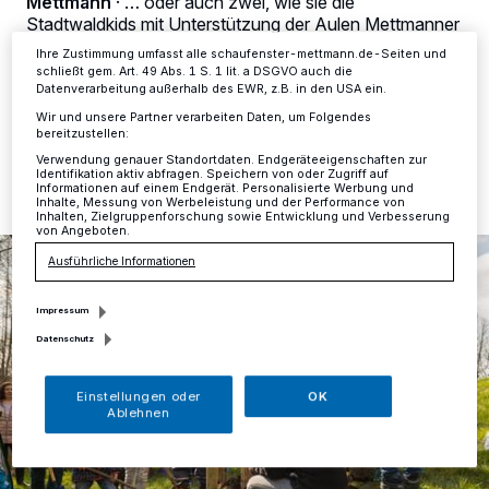
Mettmann
·
… oder auch zwei, wie sie die
Ihre Einstellungen gelten innerhalb unseres Website. Weitere
Stadtwaldkids mit Unterstützung der Aulen Mettmanner
Informationen finden Sie in unserer Datenschutzerklärung.
Jahr für Jahr pflanzen.
Ihre Zustimmung umfasst alle schaufenster-mettmann.de-Seiten und
schließt gem. Art. 49 Abs. 1 S. 1 lit. a DSGVO auch die
Datenverarbeitung außerhalb des EWR, z.B. in den USA ein.
Wir und unsere Partner verarbeiten Daten, um Folgendes
bereitzustellen:
25.04.2018 , 15:26 Uhr
Eine Minute Lesezeit
Verwendung genauer Standortdaten. Endgeräteeigenschaften zur
Identifikation aktiv abfragen. Speichern von oder Zugriff auf
Informationen auf einem Endgerät. Personalisierte Werbung und
Inhalte, Messung von Werbeleistung und der Performance von
Inhalten, Zielgruppenforschung sowie Entwicklung und Verbesserung
von Angeboten.
Ausführliche Informationen
Impressum
Datenschutz
Einstellungen oder
OK
Ablehnen