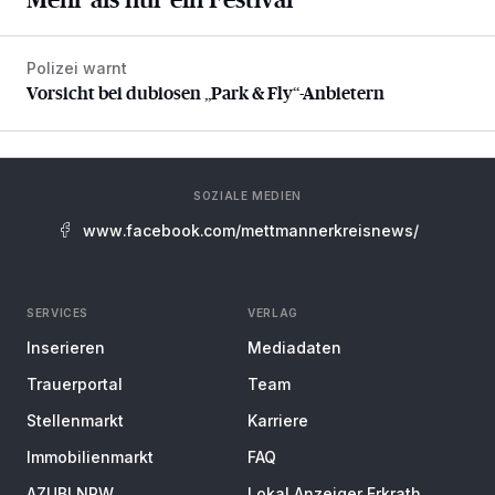
Polizei warnt
Vorsicht bei dubiosen „Park & Fly“-Anbietern
Vorsicht bei dubiosen „Park & Fly“-Anbietern
SOZIALE MEDIEN
www.facebook.com/mettmannerkreisnews/
SERVICES
VERLAG
Inserieren
Mediadaten
Trauerportal
Team
Stellenmarkt
Karriere
Immobilienmarkt
FAQ
AZUBI NRW
Lokal Anzeiger Erkrath