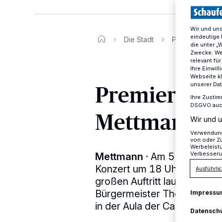
Wir und un
eindeutige 
Die Stadt
Premiere des S
die unter „
Zwecke. Wen
relevant fü
Ihre Einwil
Webseite kl
Premiere des
unserer Da
Ihre Zustim
DSGVO auch 
Mettmann am
Wir und u
Verwendung 
von oder Zu
Werbeleist
Verbesseru
Mettmann
·
Am 5. Mai wird
Konzert um 18 Uhr in der Ne
Ausführlic
großen Auftritt laufen auf 
Bürgermeister Thomas Dink
Impressu
in der Aula der Carl-Fuhlro
Datensch