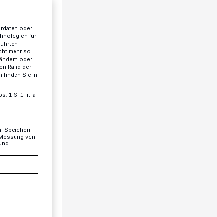
erdaten oder
chnologien für
führten
cht mehr so
 ändern oder
ren Rand der
 finden Sie in
 1 S. 1 lit. a
n. Speichern
, Messung von
 und