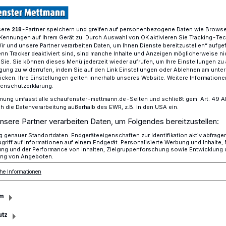
sere
-Partner speichern und greifen auf personenbezogene Daten wie Brows
218
Kennungen auf Ihrem Gerät zu. Durch Auswahl von OK aktivieren Sie Tracking-Te
tadtorchesters Mettmann am 5. Mai
Wir und unsere Partner verarbeiten Daten, um Ihnen Dienste bereitzustellen“ aufge
n Tracker deaktiviert sind, sind manche Inhalte und Anzeigen möglicherweise ni
r Sie. Sie können dieses Menü jederzeit wieder aufrufen, um Ihre Einstellungen zu
ligung zu widerrufen, indem Sie auf den Link Einstellungen oder Ablehnen am unte
icken. Ihre Einstellungen gelten innerhalb unseres Website. Weitere Informationen
 Stadtorchesters
tenschutzerklärung.
mung umfasst alle schaufenster-mettmann.de-Seiten und schließt gem. Art. 49 Abs.
die Datenverarbeitung außerhalb des EWR, z.B. in den USA ein.
 5. Mai
nsere Partner verarbeiten Daten, um Folgendes bereitzustellen:
genauer Standortdaten. Endgeräteeigenschaften zur Identifikation aktiv abfrage
griff auf Informationen auf einem Endgerät. Personalisierte Werbung und Inhalte
ung und der Performance von Inhalten, Zielgruppenforschung sowie Entwicklung
ng von Angeboten.
 das Stadtorchester Mettmann sein erstes
andertalhalle geben. Die Proben für den
he Informationen
Hochtouren. Davon konnte sich
elmann bei einem Besuch des Orchesters
m
tt-Realschule überzeugen.
utz