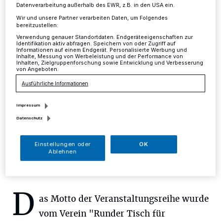
Gemeindehaus
Datenverarbeitung außerhalb des EWR, z.B. in den USA ein.
Wir und unsere Partner verarbeiten Daten, um Folgendes
Mettmann
·
Im Rahmen der Veranstaltungsreihe "In
bereitzustellen:
Bewegung bleiben" des Vereins Runder Tisch für
Verwendung genauer Standortdaten. Endgeräteeigenschaften zur
Identifikation aktiv abfragen. Speichern von oder Zugriff auf
SeniorenFragen Mettmann (RTfS) veranstaltet die
Informationen auf einem Endgerät. Personalisierte Werbung und
Evangelische Kirchengemeinde Mettmann ein
Inhalte, Messung von Werbeleistung und der Performance von
Inhalten, Zielgruppenforschung sowie Entwicklung und Verbesserung
gemeinschaftliches Singen.
von Angeboten.
Ausführliche Informationen
Impressum
21.09.2018 , 11:14 Uhr
Eine Minute Lesezeit
Datenschutz
Einstellungen oder
OK
Ablehnen
D
as Motto der Veranstaltungsreihe wurde
vom Verein "Runder Tisch für