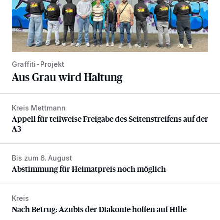
Graffiti-Projekt
Aus Grau wird Haltung
Kreis Mettmann
Appell für teilweise Freigabe des Seitenstreifens auf der A
Appell für teilweise Freigabe des Seitenstreifens auf der
A3
Bis zum 6. August
Abstimmung für Heimatpreis noch möglich
Abstimmung für Heimatpreis noch möglich
Kreis
Nach Betrug: Azubis der Diakonie hoffen auf Hilfe
Nach Betrug: Azubis der Diakonie hoffen auf Hilfe