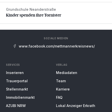
Grundschule Neanderstraße
Kinder spenden ihre Tornister
Kinder spenden ihre Tornister
SOZIALE MEDIEN
www.facebook.com/mettmannerkreisnews/
SERVICES
VERLAG
Inserieren
Mediadaten
Trauerportal
Team
Stellenmarkt
Karriere
Immobilienmarkt
FAQ
AZUBI NRW
Lokal Anzeiger Erkrath