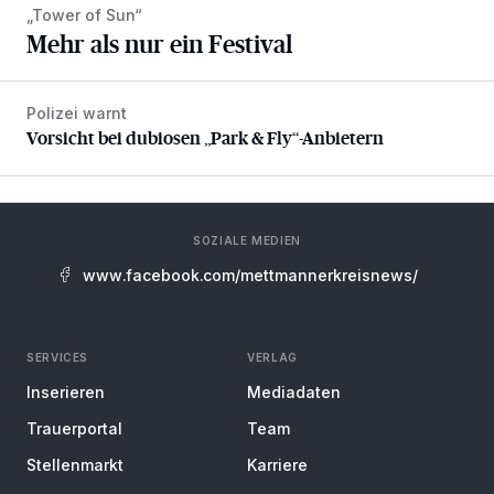
„Tower of Sun“
Mehr als nur ein Festival
Polizei warnt
Vorsicht bei dubiosen „Park & Fly“-Anbietern
Vorsicht bei dubiosen „Park & Fly“-Anbietern
SOZIALE MEDIEN
www.facebook.com/mettmannerkreisnews/
SERVICES
VERLAG
Inserieren
Mediadaten
Trauerportal
Team
Stellenmarkt
Karriere