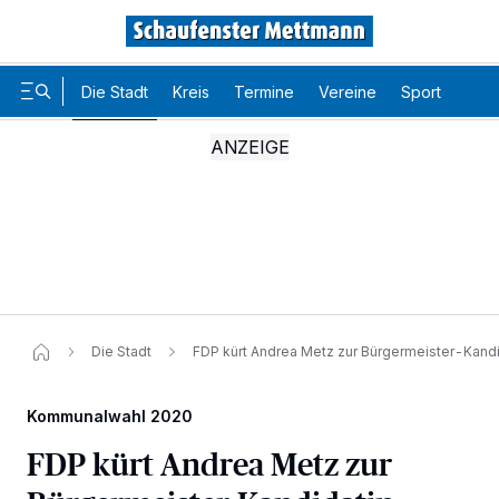
Die Stadt
Kreis
Termine
Vereine
Sport
Karr
Die Stadt
FDP kürt Andrea Metz zur Bürgermeister-Kandi
Kommunalwahl 2020
FDP kürt Andrea Metz zur