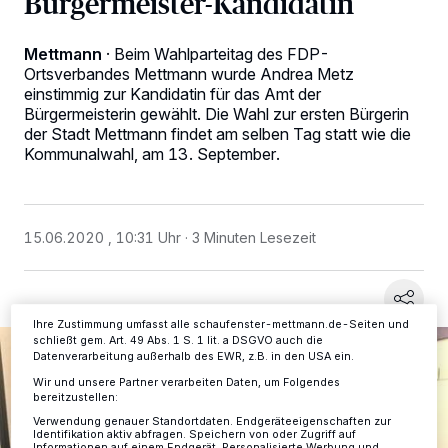
Bürgermeister-Kandidatin
Mettmann
·
Beim Wahlparteitag des FDP-
Ortsverbandes Mettmann wurde Andrea Metz
einstimmig zur Kandidatin für das Amt der
Bürgermeisterin gewählt. Die Wahl zur ersten Bürgerin
Wir und unsere
-Partner speichern und greifen auf
218
der Stadt Mettmann findet am selben Tag statt wie die
personenbezogene Daten wie Browserdaten oder eindeutige
Kommunalwahl, am 13. September.
Kennungen auf Ihrem Gerät zu. Durch Auswahl von OK aktivieren Sie
Tracking-Technologien für die unter „Wir und unsere Partner
verarbeiten Daten, um Ihnen Dienste bereitzustellen“ aufgeführten
Zwecke. Wenn Tracker deaktiviert sind, sind manche Inhalte und
Anzeigen möglicherweise nicht mehr so relevant für Sie. Sie können
dieses Menü jederzeit wieder aufrufen, um Ihre Einstellungen zu
15.06.2020 , 10:31 Uhr
3 Minuten Lesezeit
ändern oder Ihre Einwilligung zu widerrufen, indem Sie auf den Link
Einstellungen oder Ablehnen am unteren Rand der Webseite klicken.
Ihre Einstellungen gelten innerhalb unseres Website. Weitere
Informationen finden Sie in unserer Datenschutzerklärung.
Ihre Zustimmung umfasst alle schaufenster-mettmann.de-Seiten und
schließt gem. Art. 49 Abs. 1 S. 1 lit. a DSGVO auch die
Datenverarbeitung außerhalb des EWR, z.B. in den USA ein.
Wir und unsere Partner verarbeiten Daten, um Folgendes
bereitzustellen:
Verwendung genauer Standortdaten. Endgeräteeigenschaften zur
Identifikation aktiv abfragen. Speichern von oder Zugriff auf
Informationen auf einem Endgerät. Personalisierte Werbung und