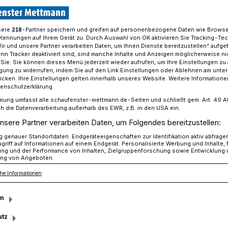
sere
-Partner speichern und greifen auf personenbezogene Daten wie Brows
218
Kennungen auf Ihrem Gerät zu. Durch Auswahl von OK aktivieren Sie Tracking-Te
 Feuerwehrstandorte: Fast im Zeitplan
Wir und unsere Partner verarbeiten Daten, um Ihnen Dienste bereitzustellen“ aufge
n Tracker deaktiviert sind, sind manche Inhalte und Anzeigen möglicherweise ni
r Sie. Sie können dieses Menü jederzeit wieder aufrufen, um Ihre Einstellungen zu
ligung zu widerrufen, indem Sie auf den Link Einstellungen oder Ablehnen am unte
icken. Ihre Einstellungen gelten innerhalb unseres Website. Weitere Informationen
tenschutzerklärung.
ndorte: Fast im
mung umfasst alle schaufenster-mettmann.de-Seiten und schließt gem. Art. 49 Abs.
die Datenverarbeitung außerhalb des EWR, z.B. in den USA ein.
nsere Partner verarbeiten Daten, um Folgendes bereitzustellen:
genauer Standortdaten. Endgeräteeigenschaften zur Identifikation aktiv abfrage
griff auf Informationen auf einem Endgerät. Personalisierte Werbung und Inhalte
ung und der Performance von Inhalten, Zielgruppenforschung sowie Entwicklung
ng von Angeboten.
 den Planungen an den unterschiedlichen
he Informationen
eiter? Die Verwaltung hat den Stand der
edlichen Standorte in einer Übersicht
m
utz