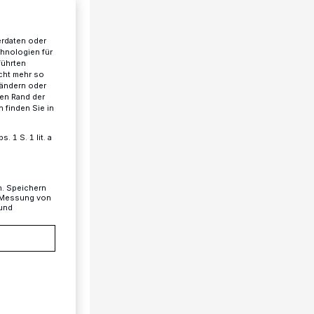
erdaten oder
chnologien für
führten
cht mehr so
 ändern oder
ren Rand der
 finden Sie in
 1 S. 1 lit. a
n. Speichern
, Messung von
 und