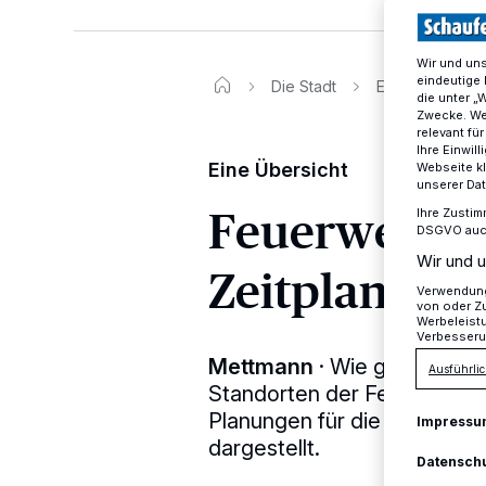
Wir und un
eindeutige 
Die Stadt
Eine Übersicht:
die unter „
Zwecke. Wen
relevant fü
Ihre Einwil
Eine Übersicht
Webseite kl
unserer Da
Feuerwehrsta
Ihre Zustim
DSGVO auch 
Wir und u
Zeitplan
Verwendung 
von oder Zu
Werbeleist
Verbesseru
Mettmann
·
Wie geht es mit
Ausführlic
Standorten der Feuerwehr w
Planungen für die unterschi
Impressu
dargestellt.
Datensch