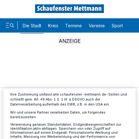
Die Stadt
Kreis
Termine
Vereine
Sport
Karr
Wir und unsere
-Partner speichern und greifen auf
218
personenbezogene Daten wie Browserdaten oder eindeutige
Kennungen auf Ihrem Gerät zu. Durch Auswahl von OK aktivieren Sie
Tracking-Technologien für die unter „Wir und unsere Partner
verarbeiten Daten, um Ihnen Dienste bereitzustellen“ aufgeführten
Zwecke. Wenn Tracker deaktiviert sind, sind manche Inhalte und
Anzeigen möglicherweise nicht mehr so relevant für Sie. Sie können
dieses Menü jederzeit wieder aufrufen, um Ihre Einstellungen zu
ändern oder Ihre Einwilligung zu widerrufen, indem Sie auf den Link
Einstellungen oder Ablehnen am unteren Rand der Webseite klicken.
Ihre Einstellungen gelten innerhalb unseres Website. Weitere
Informationen finden Sie in unserer Datenschutzerklärung.
Ihre Zustimmung umfasst alle schaufenster-mettmann.de-Seiten und
Die Stadt
GVM sagt Podiumsdiskussion ab.
schließt gem. Art. 49 Abs. 1 S. 1 lit. a DSGVO auch die
Datenverarbeitung außerhalb des EWR, z.B. in den USA ein.
Wir und unsere Partner verarbeiten Daten, um Folgendes
GVM
bereitzustellen:
Verwendung genauer Standortdaten. Endgeräteeigenschaften zur
Podiumsdiskussion abgesagt
Identifikation aktiv abfragen. Speichern von oder Zugriff auf
Informationen auf einem Endgerät. Personalisierte Werbung und
Inhalte, Messung von Werbeleistung und der Performance von