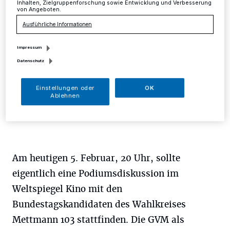
Inhalten, Zielgruppenforschung sowie Entwicklung und Verbesserung
Die für den 5. Februar vorgesehene Podiums-
von Angeboten.
Diskussion der GVM wurde krankheitsbedingt abgesagt.
Ausführliche Informationen
Impressum
Datenschutz
05.02.2025 , 12:56 Uhr
Eine Minute Lesezeit
Einstellungen oder
OK
Ablehnen
Am heutigen 5. Februar, 20 Uhr, sollte
eigentlich eine Podiumsdiskussion im
Weltspiegel Kino mit den
Bundestagskandidaten des Wahlkreises
Mettmann 103 stattfinden. Die GVM als