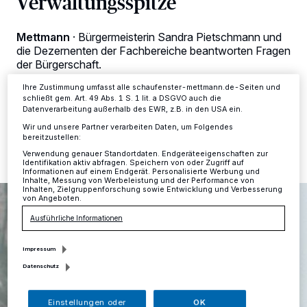
Verwaltungsspitze
Zwecke. Wenn Tracker deaktiviert sind, sind manche Inhalte und
Anzeigen möglicherweise nicht mehr so relevant für Sie. Sie können
dieses Menü jederzeit wieder aufrufen, um Ihre Einstellungen zu
Mettmann
·
Bürgermeisterin Sandra Pietschmann und
ändern oder Ihre Einwilligung zu widerrufen, indem Sie auf den Link
Einstellungen oder Ablehnen am unteren Rand der Webseite klicken.
die Dezernenten der Fachbereiche beantworten Fragen
Ihre Einstellungen gelten innerhalb unseres Website. Weitere
der Bürgerschaft.
Informationen finden Sie in unserer Datenschutzerklärung.
Ihre Zustimmung umfasst alle schaufenster-mettmann.de-Seiten und
schließt gem. Art. 49 Abs. 1 S. 1 lit. a DSGVO auch die
Datenverarbeitung außerhalb des EWR, z.B. in den USA ein.
30.01.2025 , 10:55 Uhr
Eine Minute Lesezeit
Wir und unsere Partner verarbeiten Daten, um Folgendes
bereitzustellen:
Verwendung genauer Standortdaten. Endgeräteeigenschaften zur
Identifikation aktiv abfragen. Speichern von oder Zugriff auf
Informationen auf einem Endgerät. Personalisierte Werbung und
Inhalte, Messung von Werbeleistung und der Performance von
Inhalten, Zielgruppenforschung sowie Entwicklung und Verbesserung
von Angeboten.
Ausführliche Informationen
Impressum
Datenschutz
Einstellungen oder
OK