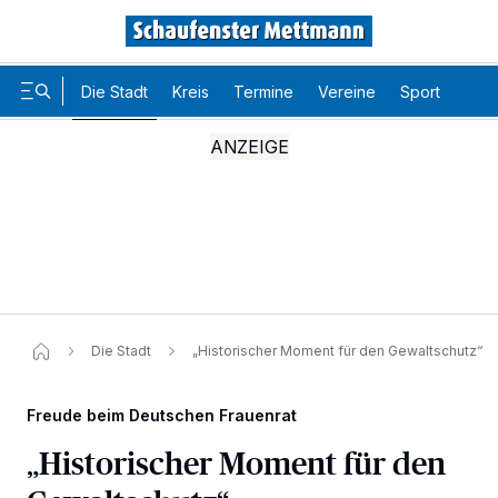
Die Stadt
Kreis
Termine
Vereine
Sport
Karr
Die Stadt
„Historischer Moment für den Gewaltschutz“
Freude beim Deutschen Frauenrat
„Historischer Moment für den