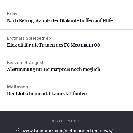
Kreis
Nach Betrug: Azubis der Diakonie hoffen auf Hilfe
Nach Betrug: Azubis der Diakonie hoffen auf Hilfe
Erstmals Spielbetrieb
Kick-off für die Frauen des FC Mettmann 08
Kick-off für die Frauen des FC Mettmann 08
Bis zum 6. August
Abstimmung für Heimatpreis noch möglich
Abstimmung für Heimatpreis noch möglich
Mettmann
Der Blotschenmarkt kann stattfinden
Der Blotschenmarkt kann stattfinden
SOZIALE MEDIEN
www.facebook.com/mettmannerkreisnews/