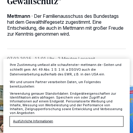
Gewaltschutz“
Wir und unsere
-Partner speichern und greifen auf
218
personenbezogene Daten wie Browserdaten oder eindeutige
Kennungen auf Ihrem Gerät zu. Durch Auswahl von OK aktivieren Sie
Mettmann
·
Der Familienausschuss des Bundestags
Tracking-Technologien für die unter „Wir und unsere Partner
hat dem Gewalthilfegesetz zugestimmt. Eine
verarbeiten Daten, um Ihnen Dienste bereitzustellen“ aufgeführten
Entscheidung, die auch in Mettmann mit großer Freude
Zwecke. Wenn Tracker deaktiviert sind, sind manche Inhalte und
zur Kenntnis genommen wird.
Anzeigen möglicherweise nicht mehr so relevant für Sie. Sie können
dieses Menü jederzeit wieder aufrufen, um Ihre Einstellungen zu
ändern oder Ihre Einwilligung zu widerrufen, indem Sie auf den Link
Einstellungen oder Ablehnen am unteren Rand der Webseite klicken.
Ihre Einstellungen gelten innerhalb unseres Website. Weitere
Informationen finden Sie in unserer Datenschutzerklärung.
07.02.2025 , 11:01 Uhr
2 Minuten Lesezeit
Ihre Zustimmung umfasst alle schaufenster-mettmann.de-Seiten und
schließt gem. Art. 49 Abs. 1 S. 1 lit. a DSGVO auch die
Datenverarbeitung außerhalb des EWR, z.B. in den USA ein.
Wir und unsere Partner verarbeiten Daten, um Folgendes
bereitzustellen:
Verwendung genauer Standortdaten. Endgeräteeigenschaften zur
Identifikation aktiv abfragen. Speichern von oder Zugriff auf
Informationen auf einem Endgerät. Personalisierte Werbung und
Inhalte, Messung von Werbeleistung und der Performance von
Inhalten, Zielgruppenforschung sowie Entwicklung und Verbesserung
von Angeboten.
Ausführliche Informationen