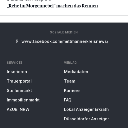
„Rehe im Morgennebel“ machen das Rennen
„Rehe im Morgennebel“ machen das Rennen
SOZIALE MEDIEN
www.facebook.com/mettmannerkreisnews/
SERVICES
VERLAG
Inserieren
Mediadaten
Trauerportal
Team
Stellenmarkt
Karriere
Immobilienmarkt
FAQ
AZUBI NRW
Lokal Anzeiger Erkrath
Düsseldorfer Anzeiger