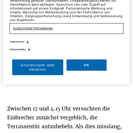
Verwendung genauer Standortdaten. Endgeräteeigenschaften zur
Identifikation aktiv abfragen. Speichern von oder Zugriff auf
Informationen auf einem Endgerät. Personalisierte Werbung und
Mettmann
·
In der Nacht von Donnerstag, 29.
Inhalte, Messung von Werbeleistung und der Performance von
November, bis Freitag, 30. November, sind Unbekannte
Inhalten, Zielgruppenforschung sowie Entwicklung und Verbesserung
von Angeboten.
in ein freistehendes Einfamilienhaus an der
Schumannstraße eingebrochen.
Ausführliche Informationen
Impressum
Datenschutz
30.11.2018 , 14:22 Uhr
Eine Minute Lesezeit
Einstellungen oder
OK
Ablehnen
Zwischen 17 und 4.15 Uhr versuchten die
Einbrecher zunächst vergeblich, die
Terrassentür aufzuhebeln. Als dies misslang,