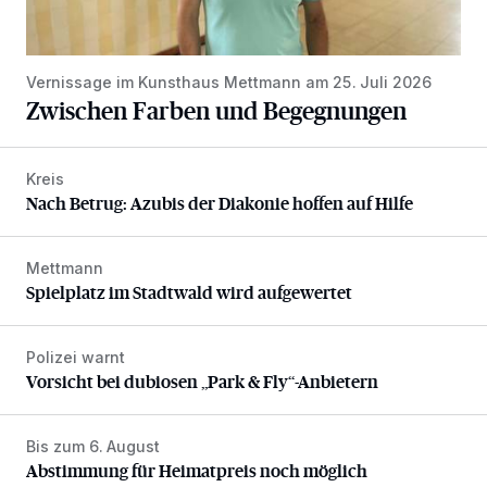
Vernissage im Kunsthaus Mettmann am 25. Juli 2026
Zwischen Farben und Begegnungen
Kreis
Nach Betrug: Azubis der Diakonie hoffen auf Hilfe
Nach Betrug: Azubis der Diakonie hoffen auf Hilfe
Mettmann
Spielplatz im Stadtwald wird aufgewertet
Spielplatz im Stadtwald wird aufgewertet
Polizei warnt
Vorsicht bei dubiosen „Park & Fly“-Anbietern
Vorsicht bei dubiosen „Park & Fly“-Anbietern
Bis zum 6. August
Abstimmung für Heimatpreis noch möglich
Abstimmung für Heimatpreis noch möglich