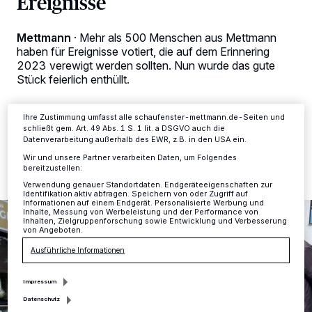
Ereignisse
Tracking-Technologien für die unter „Wir und unsere Partner
verarbeiten Daten, um Ihnen Dienste bereitzustellen“ aufgeführten
Zwecke. Wenn Tracker deaktiviert sind, sind manche Inhalte und
Mettmann
·
Mehr als 500 Menschen aus Mettmann
Anzeigen möglicherweise nicht mehr so relevant für Sie. Sie können
haben für Ereignisse votiert, die auf dem Erinnering
dieses Menü jederzeit wieder aufrufen, um Ihre Einstellungen zu
2023 verewigt werden sollten. Nun wurde das gute
ändern oder Ihre Einwilligung zu widerrufen, indem Sie auf den Link
Stück feierlich enthüllt.
Einstellungen oder Ablehnen am unteren Rand der Webseite klicken.
Ihre Einstellungen gelten innerhalb unseres Website. Weitere
Informationen finden Sie in unserer Datenschutzerklärung.
Ihre Zustimmung umfasst alle schaufenster-mettmann.de-Seiten und
schließt gem. Art. 49 Abs. 1 S. 1 lit. a DSGVO auch die
28.05.2025 , 10:26 Uhr
2 Minuten Lesezeit
Datenverarbeitung außerhalb des EWR, z.B. in den USA ein.
Wir und unsere Partner verarbeiten Daten, um Folgendes
bereitzustellen:
Verwendung genauer Standortdaten. Endgeräteeigenschaften zur
Identifikation aktiv abfragen. Speichern von oder Zugriff auf
Informationen auf einem Endgerät. Personalisierte Werbung und
Inhalte, Messung von Werbeleistung und der Performance von
Inhalten, Zielgruppenforschung sowie Entwicklung und Verbesserung
von Angeboten.
Ausführliche Informationen
Impressum
Datenschutz