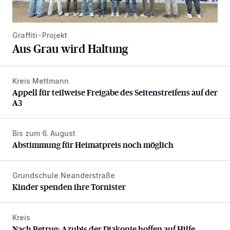
Graffiti-Projekt
Aus Grau wird Haltung
Kreis Mettmann
Appell für teilweise Freigabe des Seitenstreifens auf der A
Appell für teilweise Freigabe des Seitenstreifens auf der
A3
Bis zum 6. August
Abstimmung für Heimatpreis noch möglich
Abstimmung für Heimatpreis noch möglich
Grundschule Neanderstraße
Kinder spenden ihre Tornister
Kinder spenden ihre Tornister
Kreis
Nach Betrug: Azubis der Diakonie hoffen auf Hilfe
Nach Betrug: Azubis der Diakonie hoffen auf Hilfe