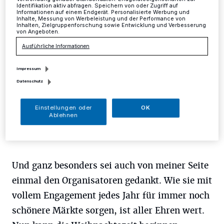
Mettmann
·
Nun ist er wieder vorbei und es ist mal
Identifikation aktiv abfragen. Speichern von oder Zugriff auf
wieder viel zu schnell gegangen: Zwei Wochen
Informationen auf einem Endgerät. Personalisierte Werbung und
Inhalte, Messung von Werbeleistung und der Performance von
Blotschenmarkt sorgten für viel Freude unter den
Inhalten, Zielgruppenforschung sowie Entwicklung und Verbesserung
Mettmannern und ihren Besuchern.
von Angeboten.
Ausführliche Informationen
Impressum
16.12.2015 , 12:26 Uhr
Eine Minute Lesezeit
Datenschutz
Einstellungen oder
OK
Ablehnen
Und ganz besonders sei auch von meiner Seite
einmal den Organisatoren gedankt. Wie sie mit
vollem Engagement jedes Jahr für immer noch
schönere Märkte sorgen, ist aller Ehren wert.