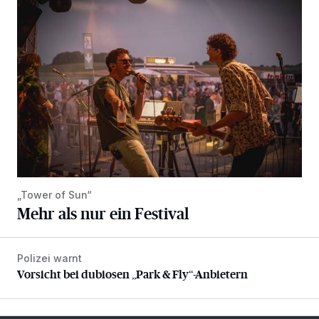
Mehr als nur ein Festival
„Tower of Sun“
Mehr als nur ein Festival
Polizei warnt
Vorsicht bei dubiosen „Park & Fly“-Anbietern
Vorsicht bei dubiosen „Park & Fly“-Anbietern