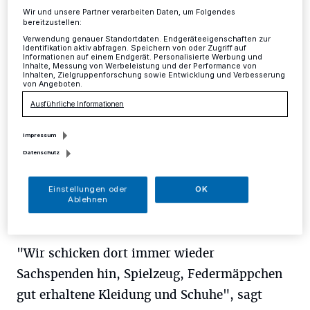
Wir und unsere Partner verarbeiten Daten, um Folgendes
bereitzustellen:
Mettmann
·
Nach Brasov hat die Grundschule
Herrenhauser Straße schon seit einigen Jahren
Verwendung genauer Standortdaten. Endgeräteeigenschaften zur
Identifikation aktiv abfragen. Speichern von oder Zugriff auf
regelmäßig Kontakt. Dem dortigen Kinderheim wurde
Informationen auf einem Endgerät. Personalisierte Werbung und
schon häufig geholfen.
Inhalte, Messung von Werbeleistung und der Performance von
Inhalten, Zielgruppenforschung sowie Entwicklung und Verbesserung
von Angeboten.
Ausführliche Informationen
15.12.2015 , 14:02 Uhr
Eine Minute Lesezeit
Impressum
Datenschutz
Einstellungen oder
OK
Ablehnen
"Wir schicken dort immer wieder
Sachspenden hin, Spielzeug, Federmäppchen
gut erhaltene Kleidung und Schuhe", sagt