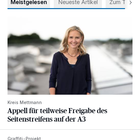
Meistgelesen
Neueste Artikel
Zum Thema
Appell für teilweise Freigabe des Seitenstreifens auf der A
Kreis Mettmann
Appell für teilweise Freigabe des
Seitenstreifens auf der A3
Graffiti-Projekt
Aus Grau wird Haltung