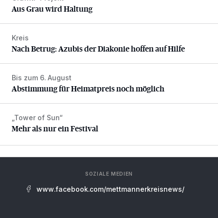
Aus Grau wird Haltung
Kreis
Nach Betrug: Azubis der Diakonie hoffen auf Hilfe
Nach Betrug: Azubis der Diakonie hoffen auf Hilfe
Bis zum 6. August
Abstimmung für Heimatpreis noch möglich
Abstimmung für Heimatpreis noch möglich
„Tower of Sun“
Mehr als nur ein Festival
Mehr als nur ein Festival
SOZIALE MEDIEN
www.facebook.com/mettmannerkreisnews/