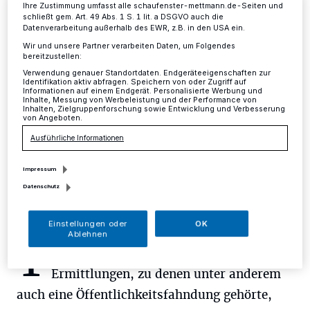
Ihre Zustimmung umfasst alle schaufenster-mettmann.de-Seiten und
schließt gem. Art. 49 Abs. 1 S. 1 lit. a DSGVO auch die
Mettmann
·
Seit dem 24. November wurde in der
Datenverarbeitung außerhalb des EWR, z.B. in den USA ein.
Kreisstadt Mettmann eine 17-jährige Ausreißerin
Wir und unsere Partner verarbeiten Daten, um Folgendes
vermisst, die an diesem Tag ihr familiäres Umfeld verließ
bereitzustellen:
und seitdem scheinbar spurlos verschwunden war.
Verwendung genauer Standortdaten. Endgeräteeigenschaften zur
Identifikation aktiv abfragen. Speichern von oder Zugriff auf
Informationen auf einem Endgerät. Personalisierte Werbung und
Inhalte, Messung von Werbeleistung und der Performance von
Inhalten, Zielgruppenforschung sowie Entwicklung und Verbesserung
von Angeboten.
15.12.2015 , 13:37 Uhr
Eine Minute Lesezeit
Ausführliche Informationen
Impressum
Datenschutz
Einstellungen oder
OK
Ablehnen
T
rotz intensiver polizeilicher
Ermittlungen, zu denen unter anderem
auch eine Öffentlichkeitsfahndung gehörte,